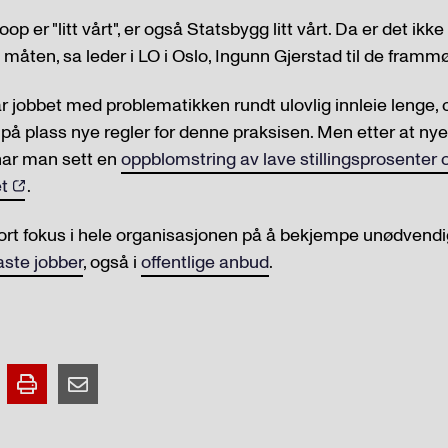
p er "litt vårt", er også Statsbygg litt vårt. Da er det ikke 
måten, sa leder i LO i Oslo, Ingunn Gjerstad til de frammø
r jobbet med problematikken rundt ulovlig innleie lenge, 
 på plass nye regler for denne praksisen. Men etter at nye 
, har man sett en
oppblomstring av lave stillingsprosenter 
t
.
tort fokus i hele organisasjonen på å bekjempe unødvendig
faste jobber
, også i
offentlige anbud
.