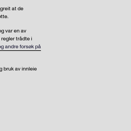
greit at de
tte.
og var en av
regler trådte i
og andre forsøk på
 bruk av innleie