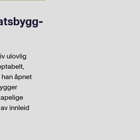
tatsbygg-
v ulovlig
eptabelt,
a han åpnet
bygger
kapelige
av innleid