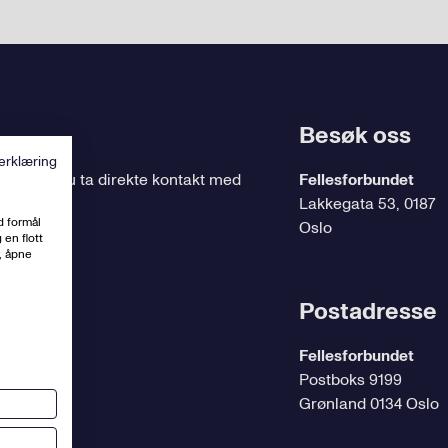
Besøk oss
erklæring
ing
, kan du ta direkte kontakt med
Fellesforbundet
Lakkegata 53, 0187
d formål
Oslo
 en flott
, åpne
t.no
Postadresse
Fellesforbundet
Postboks 9199
Grønland 0134 Oslo