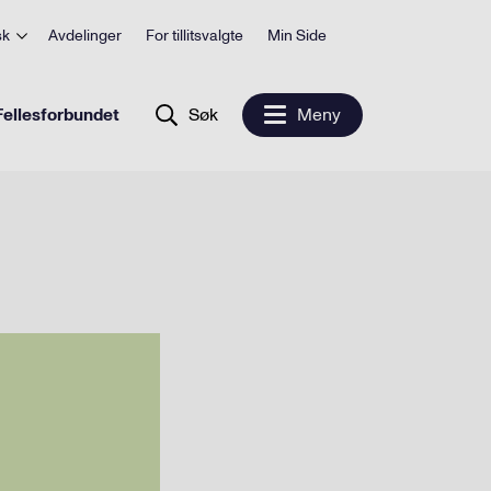
sk
Avdelinger
For tillitsvalgte
Min Side
ellesforbundet
Søk
Meny