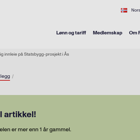
Nor
Lønn og tariff
Medlemskap
Om F
ig innleie på Statsbygg-prosjekt i Ås
legg
artikkel!
elen er mer enn 1 år gammel.