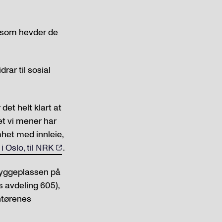
, som hevder de
rar til sosial
det helt klart at
et vi mener har
het med innleie,
 Oslo, til NRK
.
 byggeplassen på
 avdeling 605),
ntørenes