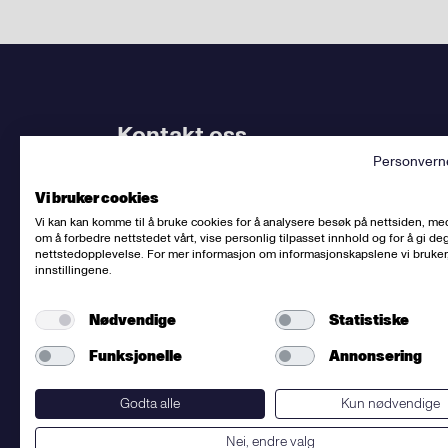
Kontakt oss
Personvern
Bruk
vårt kontaktskjema
. Kjenner du
din avdel
Vi bruker cookies
dem.
Vi kan kan komme til å bruke cookies for å analysere besøk på nettsiden, me
om å forbedre nettstedet vårt, vise personlig tilpasset innhold og for å gi deg
Sentralbord
:
(+47) 23 06 31 00
nettstedopplevelse. For mer informasjon om informasjonskapslene vi bruker
innstillingene.
E-post:
post@fellesforbundet.no
Fakturaadresse:
epostfaktura@fellesforbunde
Nødvendige
Statistiske
Fellesforbundet
org.nr: 950956828
Om personvern og informasjonskapsler
Funksjonelle
Annonsering
Presse
Godta alle
Kun nødvendige
Nei, endre valg