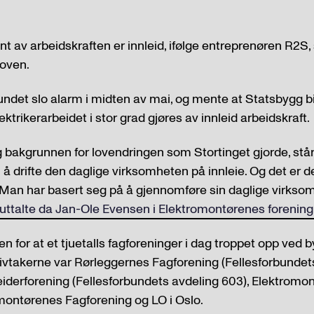
nt av arbeidskraften er innleid, ifølge entreprenøren R2S
loven.
ndet slo alarm i midten av mai, og mente at Statsbygg bid
ktrikerarbeidet i stor grad gjøres av innleid arbeidskraft.
g bakgrunnen for lovendringen som Stortinget gjorde, står 
l å drifte den daglige virksomheten på innleie. Og det er d
 Man har basert seg på å gjennomføre sin daglige virksom
uttalte da Jan-Ole Evensen i Elektromontørenes forening i
n for at et tjuetalls fagforeninger i dag troppet opp ved
ivtakerne var Rørleggernes Fagforening (Fellesforbundets
iderforening (Fellesforbundets avdeling 603), Elektromo
montørenes Fagforening og LO i Oslo.