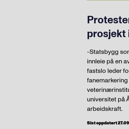
Proteste
prosjekt 
-Statsbygg som
innleie på en a
fastslo leder 
fanemarkering 
veterinærinstit
universitet på 
arbeidskraft.
Sist oppdatert 27.09.