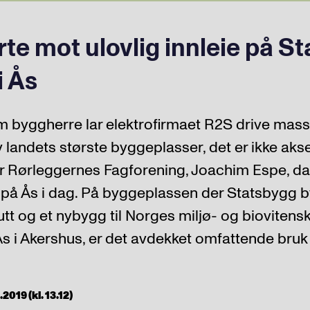
rte mot ulovlig innleie på S
i Ås
 byggherre lar elektrofirmaet R2S drive massi
v landets største byggeplasser, det er ikke aks
for Rørleggernes Fagforening, Joachim Espe, d
på Ås i dag. På byggeplassen der Statsbygg 
utt og et nybygg til Norges miljø- og biovitens
Ås i Akershus, er det avdekket omfattende bruk 
2019 (kl. 13.12)