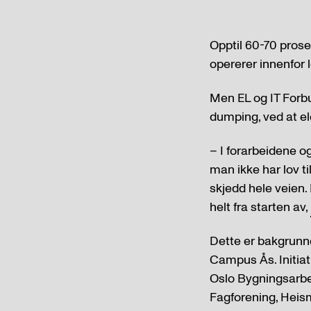
Opptil 60-70 prose
opererer innenfor 
Men EL og IT Forbu
dumping, ved at ele
– I forarbeidene o
man ikke har lov ti
skjedd hele veien.
helt fra starten av,
Dette er bakgrunne
Campus Ås. Initiat
Oslo Bygningsarbe
Fagforening, Heis