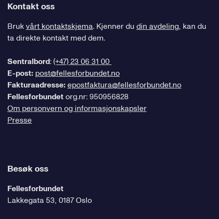
Kontakt oss
Bruk
vårt kontaktskjema
. Kjenner du
din avdeling
, kan du
ta direkte kontakt med dem.
Sentralbord
:
(+47) 23 06 31 00
E-post:
post@fellesforbundet.no
Fakturaadresse:
epostfaktura@fellesforbundet.no
Fellesforbundet
org.nr: 950956828
Om personvern og informasjonskapsler
Presse
Besøk oss
Fellesforbundet
Lakkegata 53, 0187 Oslo