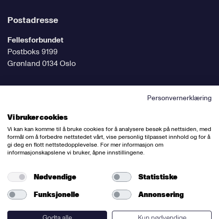
Postadresse
Fellesforbundet
Postboks 9199
Grønland 0134 Oslo
Personvernerklæring
Følg oss på sosiale medier
Vi bruker cookies
Vi kan kan komme til å bruke cookies for å analysere besøk på nettsiden, med
formål om å forbedre nettstedet vårt, vise personlig tilpasset innhold og for å
gi deg en flott nettstedopplevelse. For mer informasjon om
informasjonskapslene vi bruker, åpne innstillingene.
Ansvarlig redaktør:
Bettina Thorvik
Nettredaktør:
Willy Bergsnov
Nødvendige
Statistiske
Funksjonelle
Annonsering
Varsling og etiske retningslinjer
Redegjørelse etter åpenhetsloven
Godta alle
Kun nødvendige