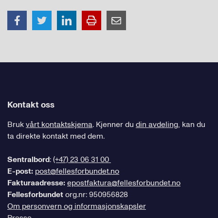
Kontakt oss
Bruk
vårt kontaktskjema
. Kjenner du
din avdeling
, kan du
ta direkte kontakt med dem.
Sentralbord
:
(+47) 23 06 31 00
E-post:
post@fellesforbundet.no
Fakturaadresse:
epostfaktura@fellesforbundet.no
Fellesforbundet
org.nr: 950956828
Om personvern og informasjonskapsler