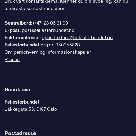
Bruk
vårt kontaktskjema
. Kjenner du
din avdeling
, kan du
ta direkte kontakt med dem.
Sentralbord
:
(+47) 23 06 31 00
E-post:
post@fellesforbundet.no
Fakturaadresse:
epostfaktura@fellesforbundet.no
Fellesforbundet
org.nr: 950956828
Om personvern og informasjonskapsler
Presse
Besøk oss
Fellesforbundet
Lakkegata 53, 0187 Oslo
Postadresse