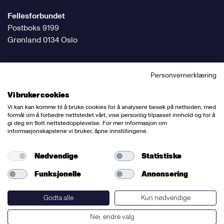
Fellesforbundet
Postboks 9199
Grønland 0134 Oslo
Personvernerklæring
Følg oss på sosiale medier
Vi bruker cookies
Vi kan kan komme til å bruke cookies for å analysere besøk på nettsiden, med
formål om å forbedre nettstedet vårt, vise personlig tilpasset innhold og for å
gi deg en flott nettstedopplevelse. For mer informasjon om
informasjonskapslene vi bruker, åpne innstillingene.
Ansvarlig redaktør:
Bettina Thorvik
Nettredaktør:
Willy Bergsnov
Nødvendige
Statistiske
Funksjonelle
Annonsering
Varsling og etiske retningslinjer
Redegjørelse etter åpenhetsloven
Godta alle
Kun nødvendige
Nei, endre valg