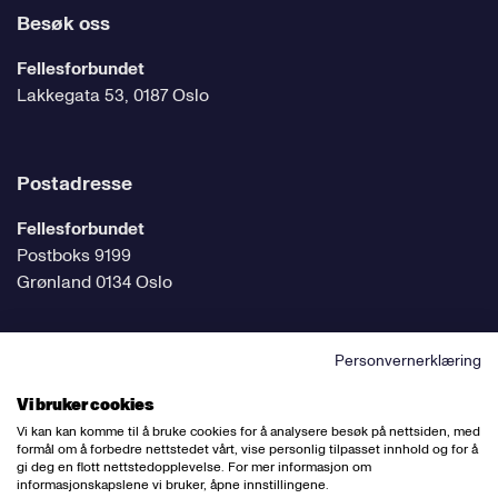
Besøk oss
Fellesforbundet
Lakkegata 53, 0187 Oslo
Postadresse
Fellesforbundet
Postboks 9199
Grønland 0134 Oslo
Personvernerklæring
Følg oss på sosiale medier
Vi bruker cookies
Vi kan kan komme til å bruke cookies for å analysere besøk på nettsiden, med
formål om å forbedre nettstedet vårt, vise personlig tilpasset innhold og for å
gi deg en flott nettstedopplevelse. For mer informasjon om
informasjonskapslene vi bruker, åpne innstillingene.