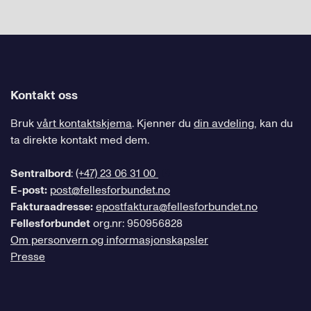
Kontakt oss
Bruk
vårt kontaktskjema
. Kjenner du
din avdeling
, kan du
ta direkte kontakt med dem.
Sentralbord
:
(+47) 23 06 31 00
E-post:
post@fellesforbundet.no
Fakturaadresse:
epostfaktura@fellesforbundet.no
Fellesforbundet
org.nr: 950956828
Om personvern og informasjonskapsler
Presse