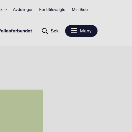
sk
Avdelinger
For tillitsvalgte
Min Side
ellesforbundet
Søk
Meny