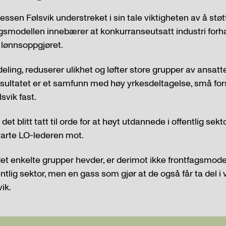
ssen Følsvik understreket i sin tale viktigheten av å stø
agsmodellen innebærer at konkurranseutsatt industri forha
 lønnsoppgjøret.
rdeling, reduserer ulikhet og løfter store grupper av ansatte
Resultatet er et samfunn med høy yrkesdeltagelse, små for
lsvik fast.
det blitt tatt til orde for at høyt utdannede i offentlig se
varte LO-lederen mot.
 det enkelte grupper hevder, er derimot ikke frontfagsmod
ntlig sektor, men en gass som gjør at de også får ta del i 
vik.