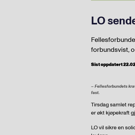
LO sende
Fellesforbundet
forbundsvist, o
Sist oppdatert 22.02
– Fellesforbundets krav
fast.
Tirsdag samlet re
er økt kjøpekraft 
LO vil sikre en sol