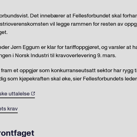
forbundsvist. Det innebærer at Fellesforbundet skal forhan
strioverenskomsten vil legge rammen for resten av oppgj
get.
der Jørn Eggum er klar for tariffoppgjøret, og varsler at h
gen i Norsk Industri til kravoverlevering 9. mars.
e fram et oppgjør som konkurranseutsatt sektor har rygg ti
idig som kjøpekraften skal øke, sier Fellesforbundets led
iske uttalelse
ets krav
rontfaget