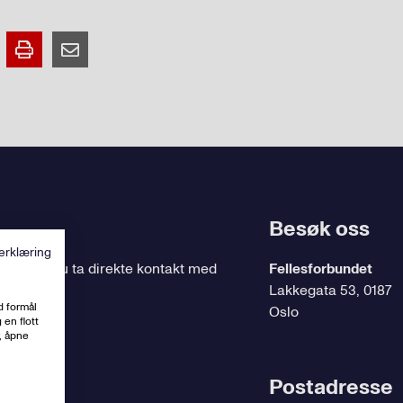
Besøk oss
erklæring
ing
, kan du ta direkte kontakt med
Fellesforbundet
Lakkegata 53, 0187
d formål
Oslo
 en flott
, åpne
t.no
Postadresse