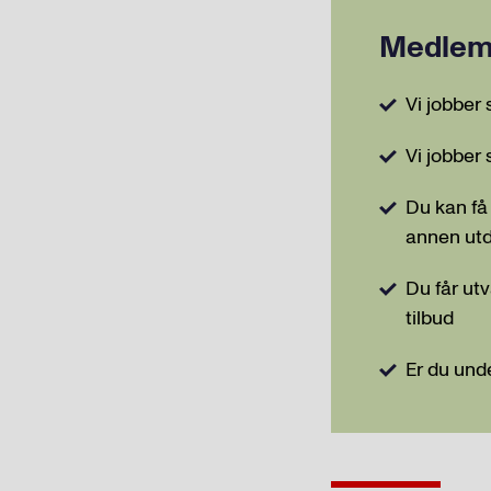
Medlem
Vi jobber
Vi jobber
Du kan få 
annen ut
Du får ut
tilbud
Er du und