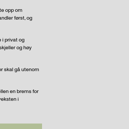
tte opp om
ndler først, og
 i privat og
skjeller og høy
ktor skal gå utenom
ellen en brems for
veksten i