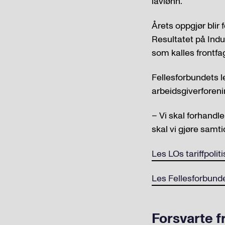
lavlønn.
Årets oppgjør blir 
Resultatet på Indu
som kalles frontfa
Fellesforbundets le
arbeidsgiverforenin
– Vi skal forhandl
skal vi gjøre samt
Les LOs tariffpolit
Les Fellesforbund
Forsvarte f