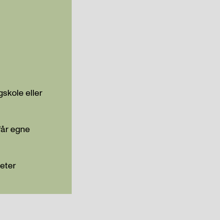
gskole eller
får egne
teter