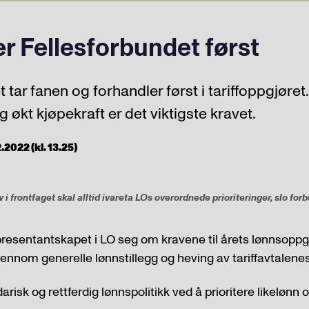
r Fellesforbundet først
 tar fanen og forhandler først i tariffoppgjøret.
g økt kjøpekraft er det viktigste kravet.
.2022 (kl. 13.25)
 i frontfaget skal alltid ivareta LOs overordnede prioriteringer, slo f
presentantskapet i LO seg om kravene til årets lønnsoppg
gjennom generelle lønnstillegg og heving av tariffavtalene
idarisk og rettferdig lønnspolitikk ved å prioritere likelønn