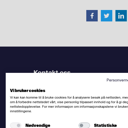
Kontakt oss
Personvern
Bruk
vårt kontaktskjema
. Kjenner du
din avdel
Vi bruker cookies
dem.
Vi kan kan komme til å bruke cookies for å analysere besøk på nettsiden, me
om å forbedre nettstedet vårt, vise personlig tilpasset innhold og for å gi deg
Sentralbord
:
(+47) 23 06 31 00
nettstedopplevelse. For mer informasjon om informasjonskapslene vi bruker
innstillingene.
E-post:
post@fellesforbundet.no
Fakturaadresse:
epostfaktura@fellesforbunde
Nødvendige
Statistiske
Fellesforbundet
org.nr: 950956828