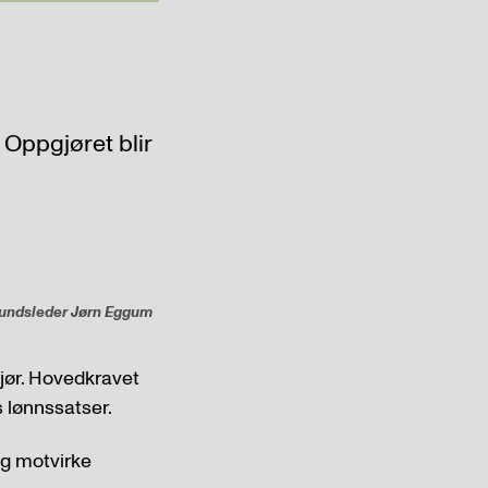
 Oppgjøret blir
orbundsleder Jørn Eggum
jør. Hovedkravet
s lønnssatser.
 og motvirke