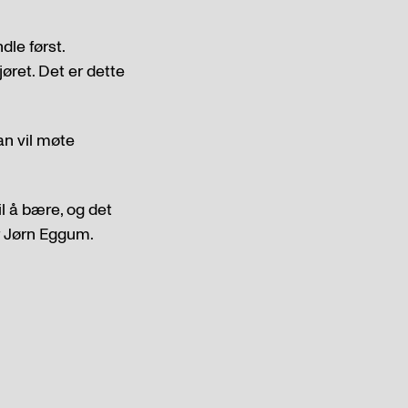
dle først.
øret. Det er dette
an vil møte
l å bære, og det
er Jørn Eggum.