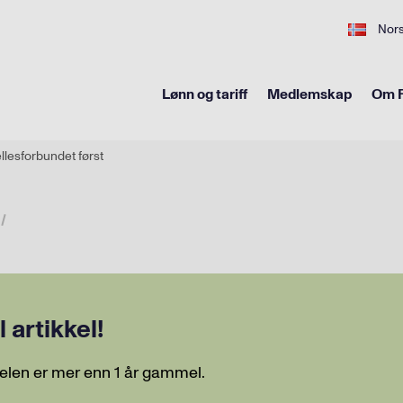
Nor
Lønn og tariff
Medlemskap
Om F
llesforbundet først
artikkel!
elen er mer enn 1 år gammel.