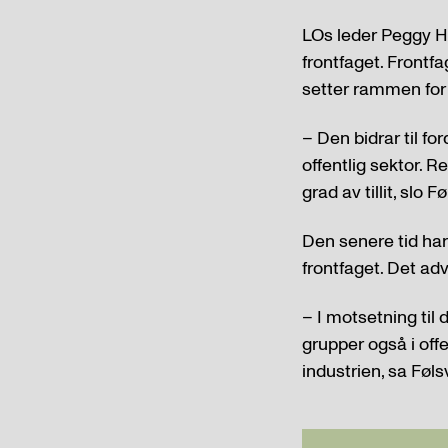
LOs leder Peggy He
frontfaget. Frontf
setter rammen for
– Den bidrar til fo
offentlig sektor. 
grad av tillit, slo Fø
Den senere tid har 
frontfaget. Det ad
– I motsetning til
grupper også i offe
industrien, sa Føls