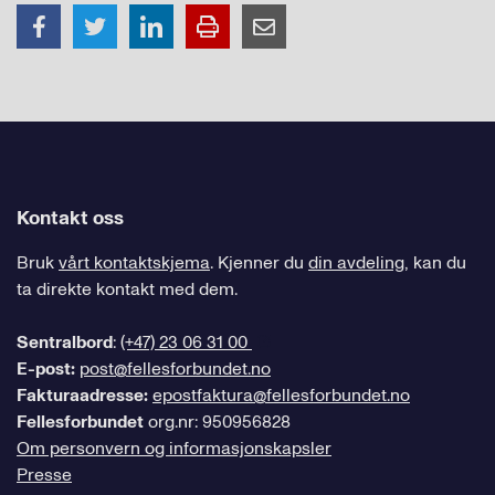
Kontakt oss
Bruk
vårt kontaktskjema
. Kjenner du
din avdeling
, kan du
ta direkte kontakt med dem.
Sentralbord
:
(+47) 23 06 31 00
E-post:
post@fellesforbundet.no
Fakturaadresse:
epostfaktura@fellesforbundet.no
Fellesforbundet
org.nr: 950956828
Om personvern og informasjonskapsler
Presse