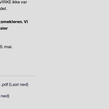
VIRKE ikke var
det.
iksmekleren. Vi
sier
5. mai.
.pdf (Last ned)
 ned)