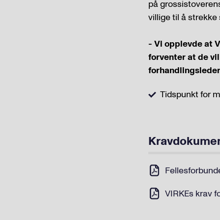
på grossistoveren
villige til å strek
- Vi opplevde at V
forventer at de 
forhandlingsleder
Tidspunkt for m
Kravdokume
Fellesforbunde
VIRKEs krav f