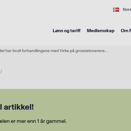
Nor
Lønn og tariff
Medlemskap
Om F
Fellesforbundet har brutt forhandlingene med Virke på grossistoverenskomsten
artikkel!
elen er mer enn 1 år gammel.