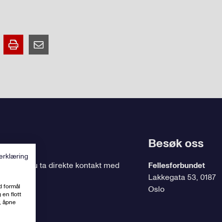
Besøk oss
erklæring
ing
, kan du ta direkte kontakt med
Fellesforbundet
Lakkegata 53, 0187
d formål
Oslo
 en flott
, åpne