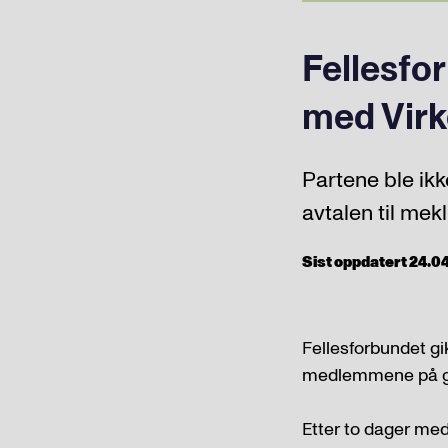
Fellesfo
med Virk
Partene ble ik
avtalen til mek
Sist oppdatert 24.04
Fellesforbundet gi
medlemmene på g
Etter to dager med