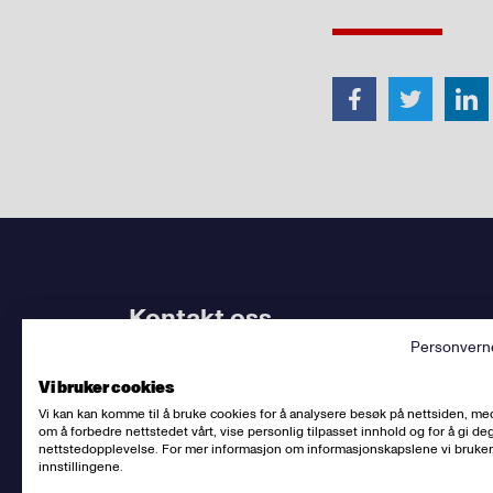
Kontakt oss
Personvern
Bruk
vårt kontaktskjema
. Kjenner du
din avdel
Vi bruker cookies
dem.
Vi kan kan komme til å bruke cookies for å analysere besøk på nettsiden, me
om å forbedre nettstedet vårt, vise personlig tilpasset innhold og for å gi deg
Sentralbord
:
(+47) 23 06 31 00
nettstedopplevelse. For mer informasjon om informasjonskapslene vi bruker
innstillingene.
E-post:
post@fellesforbundet.no