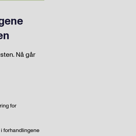
ngene
en
sten. Nå går
ing for
 i forhandlingene