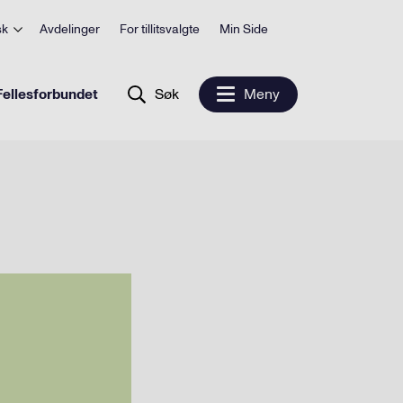
sk
Avdelinger
For tillitsvalgte
Min Side
ellesforbundet
Søk
Meny