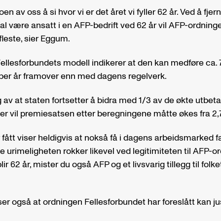
oen av oss å si hvor vi er det året vi fyller 62 år. Ved å fje
al være ansatt i en AFP-bedrift ved 62 år vil AFP-ordning
 fleste, sier Eggum.
ellesforbundets modell indikerer at den kan medføre ca. 7
 per år framover enn med dagens regelverk.
 av at staten fortsetter å bidra med 1/3 av de økte utbet
er vil premiesatsen etter beregningene måtte økes fra 2,7 
fått viser heldigvis at nokså få i dagens arbeidsmarked fa
e urimeligheten rokker likevel ved legitimiteten til AFP-o
lir 62 år, mister du også AFP og et livsvarig tillegg til folk
ser også at ordningen Fellesforbundet har foreslått kan j