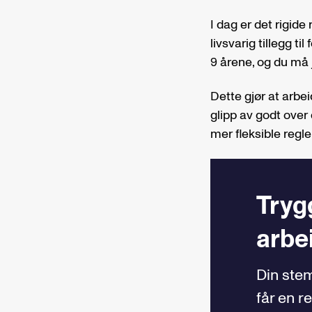
I dag er det rigide
livsvarig tillegg t
9 årene, og du må j
Dette gjør at arbei
glipp av godt over 
mer fleksible regler
Tryg
arbe
Din ste
får en r