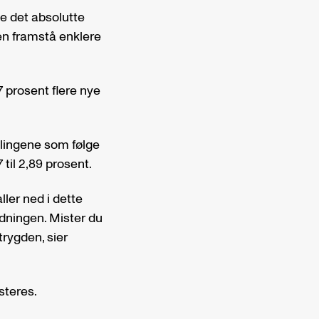
rne det absolutte
en framstå enklere
 prosent flere nye
alingene som følge
til 2,89 prosent.
ller ned i dette
rdningen. Mister du
etrygden, sier
usteres.