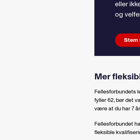
eller ik
og velfe
Stem 
Mer fleksib
Fellesforbundets lø
fyller 62, bør det 
være at du har 7 år
Fellesforbundet h
fleksible kvalifiser