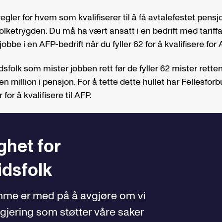
 regler for hvem som kvalifiserer til å få avtalefestet pens
il folketrygden. Du må ha vært ansatt i en bedrift med tariff
obbe i en AFP-bedrift når du fyller 62 for å kvalifisere for 
dsfolk som mister jobben rett før de fyller 62 mister rette
en million i pensjon. For å tette dette hullet har Fellesfor
 for å kvalifisere til AFP.
ghet for
idsfolk
mme er med på å avgjøre om vi
egjering som støtter våre saker