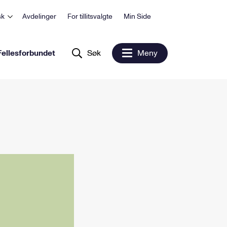
sk
Avdelinger
For tillitsvalgte
Min Side
ellesforbundet
Søk
Meny