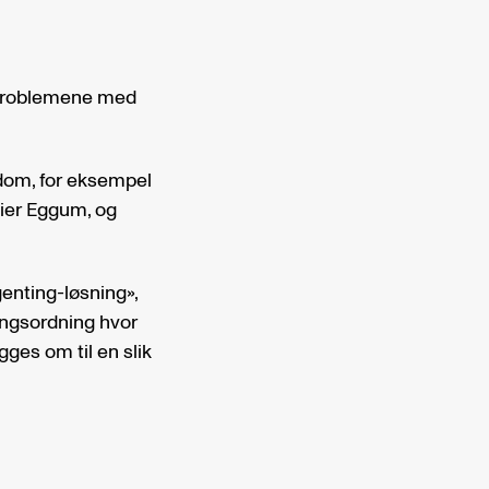
e problemene med
dom, for eksempel
sier Eggum, og
genting-løsning»,
ningsordning hvor
gges om til en slik