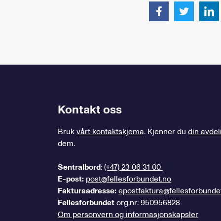
Kontakt oss
Bruk
vårt kontaktskjema
. Kjenner du
din avdel
dem.
Sentralbord
:
(+47) 23 06 31 00
E-post:
post@fellesforbundet.no
Fakturaadresse:
epostfaktura@fellesforbunde
Fellesforbundet
org.nr: 950956828
Om personvern og informasjonskapsler