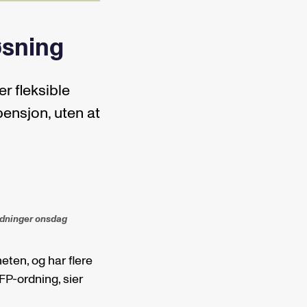
løsning
r fleksible
 pensjon, uten at
edninger onsdag
eten, og har flere
FP-ordning, sier