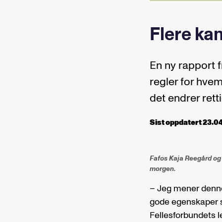
Flere ka
En ny rapport f
regler for hvem 
det endrer rett
Sist oppdatert 23.04
Fafos Kaja Reegård og
morgen.
– Jeg mener denne 
gode egenskaper so
Fellesforbundets 