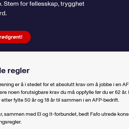
ke. Stem for fellesskap, trygghet
rd.
rødgrønt!
le regler
sning er å i stedet for et absolutt krav om å jobbe i en AF
være noen forutsigbare krav du må oppfylle før du er 62 år
 etter fylte 50 år og 18 år til sammen i en AFP-bedrift.
ar, sammen med El og It-forbundet, bedt Fafo utrede ko
ingsregler.