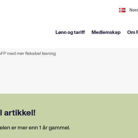
Nor
Lønn og tariff
Medlemskap
Om F
 AFP med mer fleksibel løsning
artikkel!
elen er mer enn 1 år gammel.