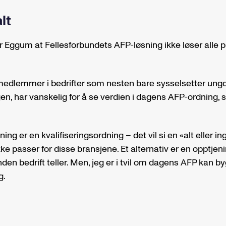
lt
r Eggum at Fellesforbundets AFP-løsning ikke løser all
edlemmer i bedrifter som nesten bare sysselsetter ung
en, har vanskelig for å se verdien i dagens AFP-ordning, 
g er en kvalifiseringsordning – det vil si en «alt eller in
ke passer for disse bransjene. Et alternativ er en opptje
bunden bedrift teller. Men, jeg er i tvil om dagens AFP kan by
g.