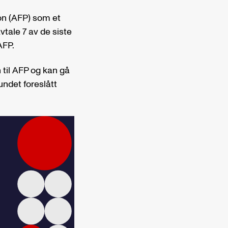
jon (AFP) som et
avtale 7 av de siste
AFP.
n til AFP og kan gå
bundet foreslått