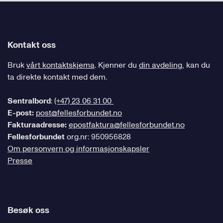
Kontakt oss
Bruk
vårt kontaktskjema
. Kjenner du
din avdeling
, kan du
ta direkte kontakt med dem.
Sentralbord
:
(+47) 23 06 31 00
E-post:
post@fellesforbundet.no
Fakturaadresse:
epostfaktura@fellesforbundet.no
Fellesforbundet
org.nr: 950956828
Om personvern og informasjonskapsler
Presse
Besøk oss