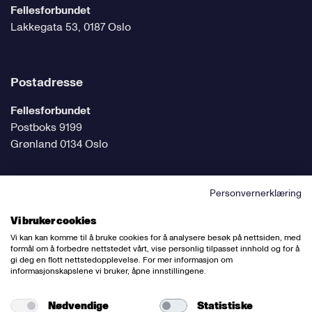
Fellesforbundet
Lakkegata 53, 0187 Oslo
Postadresse
Fellesforbundet
Postboks 9199
Grønland 0134 Oslo
Personvernerklæring
Følg oss på sosiale medier
Vi bruker cookies
Vi kan kan komme til å bruke cookies for å analysere besøk på nettsiden, med
formål om å forbedre nettstedet vårt, vise personlig tilpasset innhold og for å
gi deg en flott nettstedopplevelse. For mer informasjon om
informasjonskapslene vi bruker, åpne innstillingene.
Ansvarlig redaktør:
Bettina Thorvik
Nettredaktør:
Willy Bergsnov
Nødvendige
Statistiske