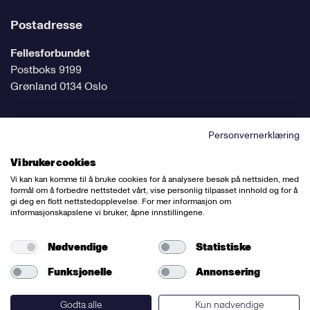
Postadresse
Fellesforbundet
Postboks 9199
Grønland 0134 Oslo
Personvernerklæring
Følg oss på sosiale medier
Vi bruker cookies
Vi kan kan komme til å bruke cookies for å analysere besøk på nettsiden, med
formål om å forbedre nettstedet vårt, vise personlig tilpasset innhold og for å
gi deg en flott nettstedopplevelse. For mer informasjon om
informasjonskapslene vi bruker, åpne innstillingene.
Ansvarlig redaktør:
Bettina Thorvik
Nettredaktør:
Willy Bergsnov
Nødvendige
Statistiske
Funksjonelle
Annonsering
Varsling og etiske retningslinjer
Redegjørelse etter åpenhetsloven
Godta alle
Kun nødvendige