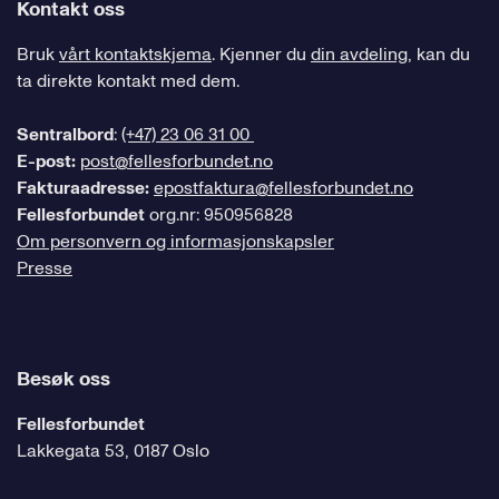
Kontakt oss
Bruk
vårt kontaktskjema
. Kjenner du
din avdeling
, kan du
ta direkte kontakt med dem.
Sentralbord
:
(+47) 23 06 31 00
E-post:
post@fellesforbundet.no
Fakturaadresse:
epostfaktura@fellesforbundet.no
Fellesforbundet
org.nr: 950956828
Om personvern og informasjonskapsler
Presse
Besøk oss
Fellesforbundet
Lakkegata 53, 0187 Oslo