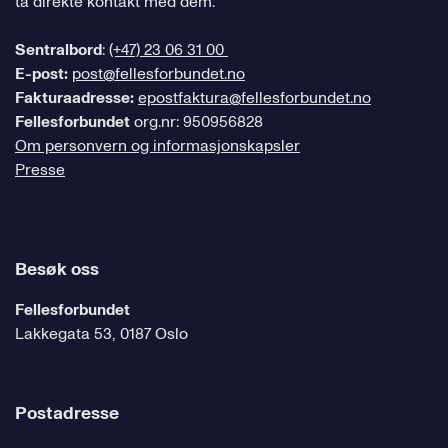
ta direkte kontakt med dem.
Sentralbord
:
(+47) 23 06 31 00
E-post:
post@fellesforbundet.no
Fakturaadresse:
epostfaktura@fellesforbundet.no
Fellesforbundet
org.nr: 950956828
Om personvern og informasjonskapsler
Presse
Besøk oss
Fellesforbundet
Lakkegata 53, 0187 Oslo
Postadresse