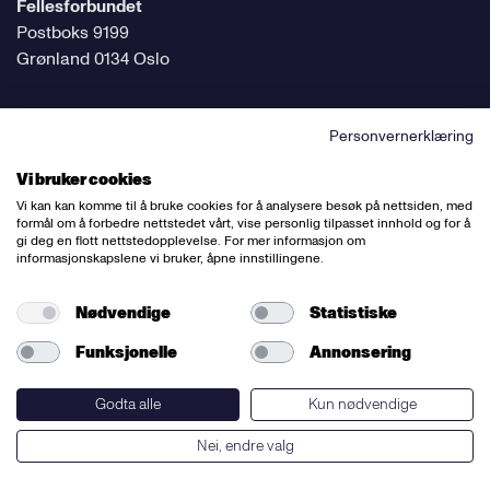
Fellesforbundet
Postboks 9199
Grønland 0134 Oslo
Personvernerklæring
Følg oss på sosiale medier
Vi bruker cookies
Vi kan kan komme til å bruke cookies for å analysere besøk på nettsiden, med
formål om å forbedre nettstedet vårt, vise personlig tilpasset innhold og for å
gi deg en flott nettstedopplevelse. For mer informasjon om
informasjonskapslene vi bruker, åpne innstillingene.
Ansvarlig redaktør:
Bettina Thorvik
Nettredaktør:
Willy Bergsnov
Nødvendige
Statistiske
Funksjonelle
Annonsering
Varsling og etiske retningslinjer
Redegjørelse etter åpenhetsloven
Godta alle
Kun nødvendige
Nei, endre valg