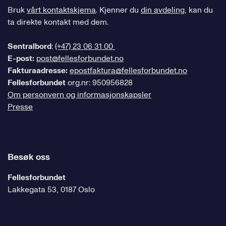
Bruk
vårt kontaktskjema
. Kjenner du
din avdeling
, kan du
ta direkte kontakt med dem.
Sentralbord
:
(+47) 23 06 31 00
E-post:
post@fellesforbundet.no
Fakturaadresse:
epostfaktura@fellesforbundet.no
Fellesforbundet
org.nr: 950956828
Om personvern og informasjonskapsler
Presse
Besøk oss
Fellesforbundet
Lakkegata 53, 0187 Oslo