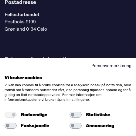
Postadresse
Fellesforbundet
Postboks 9199
Grønland 0134 Oslo
Følg oss på sosiale medier
Personvernerklæring
Vi bruker cookies
Vi kan kan komme til å bruke cookies for å analysere besøk på nettsiden, med
Ansvarlig redaktør:
Bettina Thorvik
formål om å forbedre nettstedet vårt, vise personlig tilpasset innhold og for å
gi deg en flott nettstedopplevelse. For mer informasjon om
Nettredaktør:
Willy Bergsnov
informasjonskapslene vi bruker, åpne innstillingene.
Varsling og etiske retningslinjer
Nødvendige
Statistiske
Redegjørelse etter åpenhetsloven
Funksjonelle
Annonsering