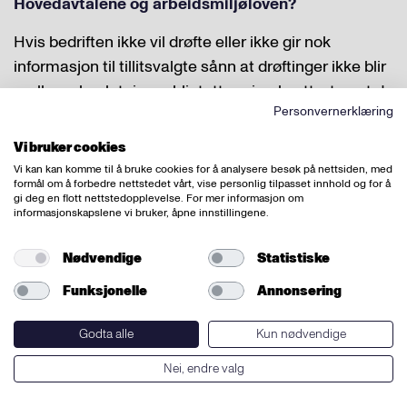
Hovedavtalene og arbeidsmiljøloven?
Hvis bedriften ikke vil drøfte eller ikke gir nok
informasjon til tillitsvalgte sånn at drøftinger ikke blir
reelle og beslutninger blir tatt, og iverksatt, uten at de
Personvernerklæring
tillitsvalgte får framføre sitt syn krever vi møte etter
HA § 2-3, (§ 3-3 i Virkeavtalen) og opprette tvistesak.
Vi bruker cookies
Vi kan kan komme til å bruke cookies for å analysere besøk på nettsiden, med
Drøftinger etter kapittel 9 skjer for det meste på et
formål om å forbedre nettstedet vårt, vise personlig tilpasset innhold og for å
gi deg en flott nettstedopplevelse. For mer informasjon om
område der arbeidsgiveren har
informasjonskapslene vi bruker, åpne innstillingene.
avgjørelsesmyndigheten gjennom styringsretten.
Dersom drøftingene ikke fører til enighet, kan
Nødvendige
Statistiske
arbeidsgiver følge sin oppfatning, og de tillitsvalgte
Funksjonelle
Annonsering
kan normalt ikke gjøre noe med det, så lenge
arbeidsgivers avgjørelse ligger innenfor rammene av
Godta alle
Kun nødvendige
styringsretten og lov- og avtaleverket.
Nei, endre valg
Hvis vi mener at bedriften har leid inn arbeidskraft