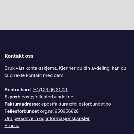
Kontakt oss
Bruk
vårt kontaktskjema
. Kjenner du
din avdeling
, kan du
ta direkte kontakt med dem.
Sentralbord
:
(+47) 23 06 31 00
E-post:
post@fellesforbundet.no
Fakturaadresse:
epostfaktura@fellesforbundet.no
Fellesforbundet
org.nr: 950956828
Om personvern og informasjonskapsler
Presse