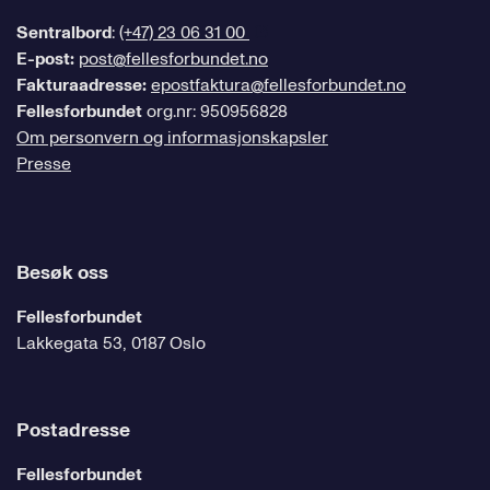
Sentralbord
:
(+47) 23 06 31 00
E-post:
post@fellesforbundet.no
Fakturaadresse:
epostfaktura@fellesforbundet.no
Fellesforbundet
org.nr: 950956828
Om personvern og informasjonskapsler
Presse
Besøk oss
Fellesforbundet
Lakkegata 53, 0187 Oslo
Postadresse
Fellesforbundet