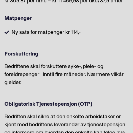
kr 305,87 per time – kr 11 469,98 per uke/37,5 timer
Matpenger
Ny sats for matpenger kr 114,-
Forskuttering
Bedriftene skal forskuttere syke-, pleie- og
foreldrepenger i inntil fire måneder. Nærmere vilkår
gjelder.
Obligatorisk Tjenestepensjon (OTP)
Bedriften skal sikre at den enkelte arbeidstaker er
kjent med bedriftens leverandør av tjenestepensjon
og informere om hvordan den enkelte kan følge hva