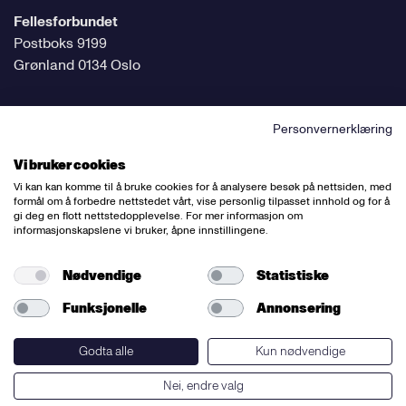
Fellesforbundet
Postboks 9199
Grønland 0134 Oslo
Personvernerklæring
Følg oss på sosiale medier
Vi bruker cookies
Vi kan kan komme til å bruke cookies for å analysere besøk på nettsiden, med
formål om å forbedre nettstedet vårt, vise personlig tilpasset innhold og for å
gi deg en flott nettstedopplevelse. For mer informasjon om
informasjonskapslene vi bruker, åpne innstillingene.
Ansvarlig redaktør:
Bettina Thorvik
Nettredaktør:
Willy Bergsnov
Nødvendige
Statistiske
Funksjonelle
Annonsering
Varsling og etiske retningslinjer
Redegjørelse etter åpenhetsloven
Godta alle
Kun nødvendige
Nei, endre valg