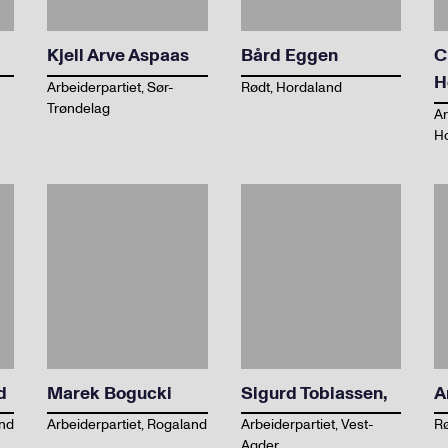
Kjell Arve Aspaas
Bård Eggen
C
H
Arbeiderpartiet, Sør-
Rødt, Hordaland
Trøndelag
Ar
H
d
Marek Bogucki
Sigurd Tobiassen,
A
and
Arbeiderpartiet, Rogaland
Arbeiderpartiet, Vest-
Rø
Agder