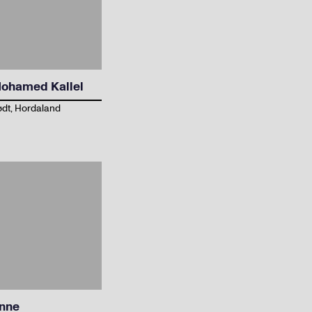
ohamed Kallel
dt, Hordaland
nne