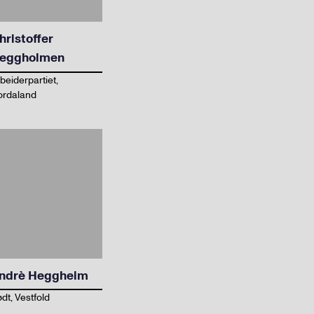
hristoffer
eggholmen
beiderpartiet,
ordaland
ndrè Heggheim
dt, Vestfold