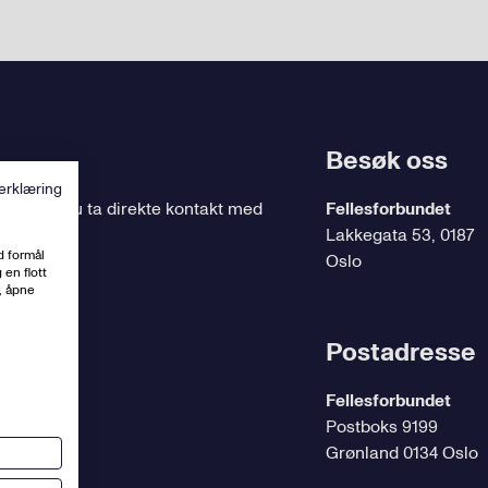
Besøk oss
erklæring
ing
, kan du ta direkte kontakt med
Fellesforbundet
Lakkegata 53, 0187
d formål
Oslo
 en flott
, åpne
t.no
Postadresse
Fellesforbundet
Postboks 9199
Grønland 0134 Oslo