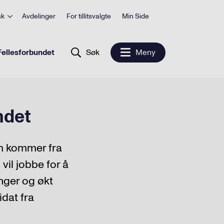
sk
Avdelinger
For tillitsvalgte
Min Side
ellesforbundet
Søk
Meny
ndet
som kommer fra
vil jobbe for å
inger og økt
dat fra