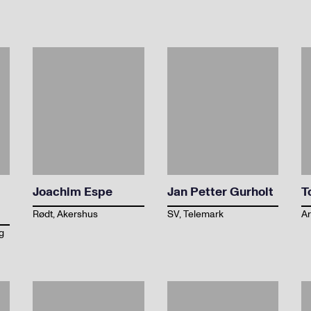
Joachim Espe
Jan Petter Gurholt
T
Rødt, Akershus
SV, Telemark
Ar
g