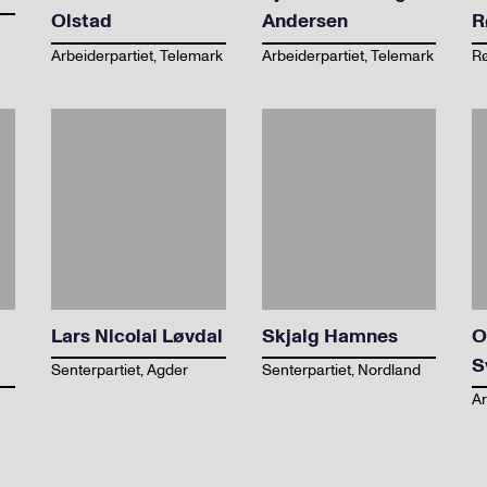
Olstad
Andersen
R
Arbeiderpartiet, Telemark
Arbeiderpartiet, Telemark
Rø
Lars Nicolai Løvdal
Skjalg Hamnes
O
S
Senterpartiet, Agder
Senterpartiet, Nordland
Ar