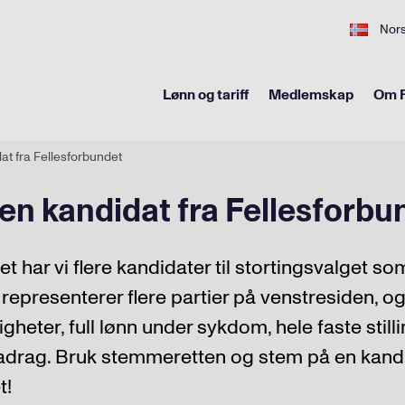
Nor
Lønn og tariff
Medlemskap
Om F
at fra Fellesforbundet
en kandidat fra Fellesforbu
et har vi flere kandidater til stortingsvalget 
 representerer flere partier på venstresiden, og 
igheter, full lønn under sykdom, hele faste still
adrag. Bruk stemmeretten og stem på en kandi
t!