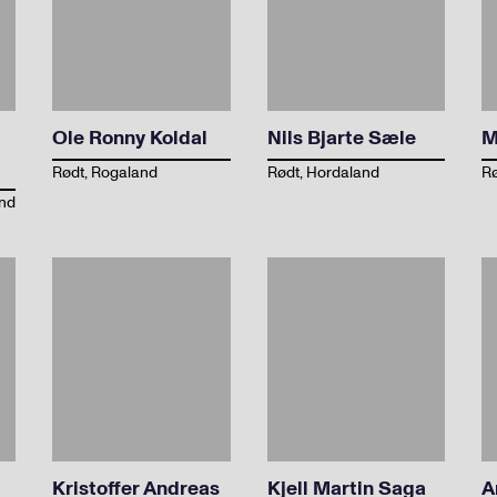
Ole Ronny Koldal
Nils Bjarte Sæle
M
Rødt, Rogaland
Rødt, Hordaland
Rø
and
Kristoffer Andreas
Kjell Martin Saga
A