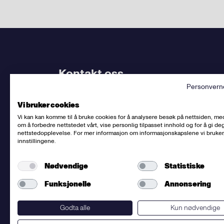
Kontakt oss
Personvern
Bruk
vårt kontaktskjema
. Kjenner du
din avdel
Vi bruker cookies
dem.
Vi kan kan komme til å bruke cookies for å analysere besøk på nettsiden, me
om å forbedre nettstedet vårt, vise personlig tilpasset innhold og for å gi deg
Sentralbord
:
(+47) 23 06 31 00
nettstedopplevelse. For mer informasjon om informasjonskapslene vi bruker
innstillingene.
E-post:
post@fellesforbundet.no
Fakturaadresse:
epostfaktura@fellesforbunde
Nødvendige
Statistiske
Fellesforbundet
org.nr: 950956828
Om personvern og informasjonskapsler
Funksjonelle
Annonsering
Presse
Godta alle
Kun nødvendige