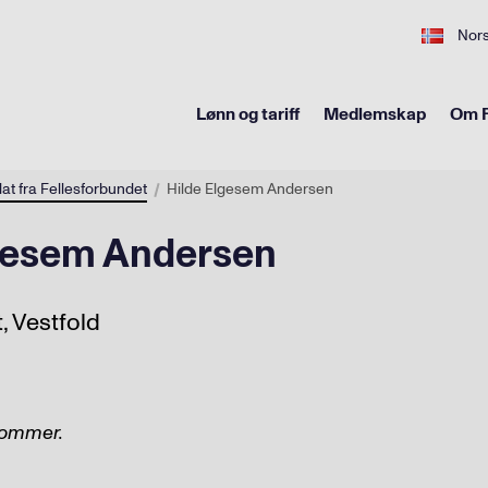
Nor
Lønn og tariff
Medlemskap
Om F
at fra Fellesforbundet
Hilde Elgesem Andersen
gesem Andersen
, Vestfold
kommer.