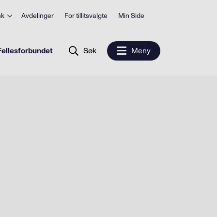
sk
Avdelinger
For tillitsvalgte
Min Side
ellesforbundet
Søk
Meny