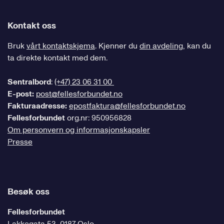
Kontakt oss
Bruk
vårt kontaktskjema
. Kjenner du
din avdeling
, kan du
ta direkte kontakt med dem.
Sentralbord
:
(+47) 23 06 31 00
E-post:
post@fellesforbundet.no
Fakturaadresse:
epostfaktura@fellesforbundet.no
Fellesforbundet
org.nr: 950956828
Om personvern og informasjonskapsler
Presse
Besøk oss
Fellesforbundet