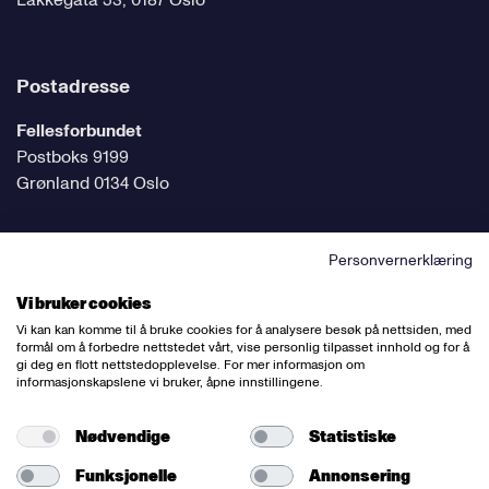
Lakkegata 53, 0187 Oslo
Postadresse
Fellesforbundet
Postboks 9199
Grønland 0134 Oslo
Personvernerklæring
Følg oss på sosiale medier
Vi bruker cookies
Vi kan kan komme til å bruke cookies for å analysere besøk på nettsiden, med
formål om å forbedre nettstedet vårt, vise personlig tilpasset innhold og for å
gi deg en flott nettstedopplevelse. For mer informasjon om
informasjonskapslene vi bruker, åpne innstillingene.
Ansvarlig redaktør:
Bettina Thorvik
Nettredaktør:
Willy Bergsnov
Nødvendige
Statistiske
Funksjonelle
Annonsering
Varsling og etiske retningslinjer