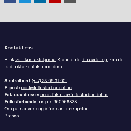
Kontakt oss
Bruk
vårt kontaktskjema
. Kjenner du
din avdeling
, kan du
ta direkte kontakt med dem.
Sentralbord
:
(+47) 23 06 31 00
E-post:
post@fellesforbundet.no
Fakturaadresse:
epostfaktura@fellesforbundet.no
Fellesforbundet
org.nr: 950956828
Om personvern og informasjonskapsler
Presse