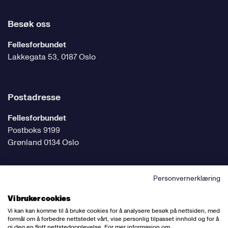
Besøk oss
Fellesforbundet
Lakkegata 53, 0187 Oslo
Postadresse
Fellesforbundet
Postboks 9199
Grønland 0134 Oslo
Personvernerklæring
Følg oss på sosiale medier
Vi bruker cookies
Vi kan kan komme til å bruke cookies for å analysere besøk på nettsiden, med
formål om å forbedre nettstedet vårt, vise personlig tilpasset innhold og for å
gi deg en flott nettstedopplevelse. For mer informasjon om