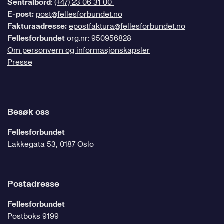
Sentralbord
:
(+47) 23 06 31 00
E-post:
post@fellesforbundet.no
Fakturaadresse:
epostfaktura@fellesforbundet.no
Fellesforbundet
org.nr: 950956828
Om personvern og informasjonskapsler
Presse
Besøk oss
Fellesforbundet
Lakkegata 53, 0187 Oslo
Postadresse
Fellesforbundet
Postboks 9199