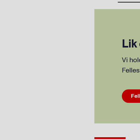
Lik
Vi hol
Felle
Fel