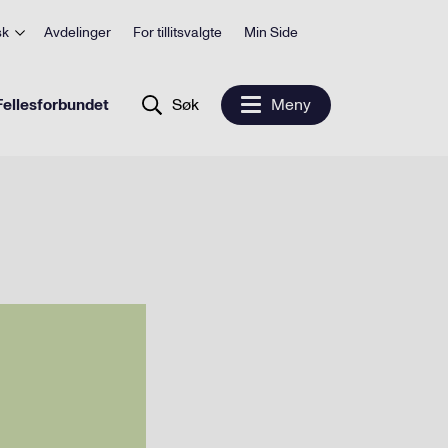
sk
Avdelinger
For tillitsvalgte
Min Side
ellesforbundet
Søk
Meny