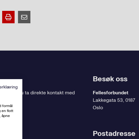
Besøk oss
erklæring
ing
, kan du ta direkte kontakt med
Fellesforbundet
Lakkegata 53, 0187
d formål
Oslo
 en flott
, åpne
t.no
Postadresse