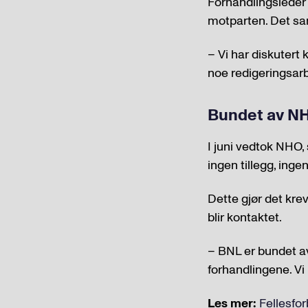
Forhandlingsleder 
motparten. Det sa
– Vi har diskutert 
noe redigeringsarb
Bundet av N
I juni vedtok NHO,
ingen tillegg, inge
Dette gjør det kre
blir kontaktet.
– BNL er bundet a
forhandlingene. Vi 
Les mer:
Fellesfor