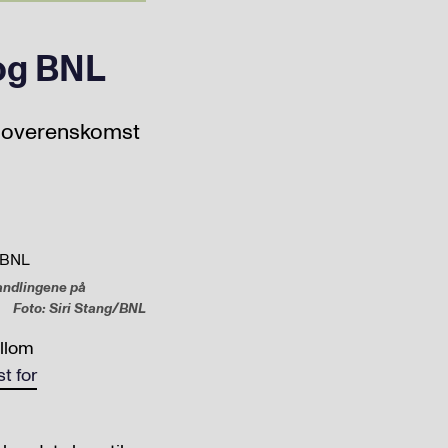
 og BNL
m overenskomst
handlingene på
Foto: Siri Stang/BNL
ellom
t for