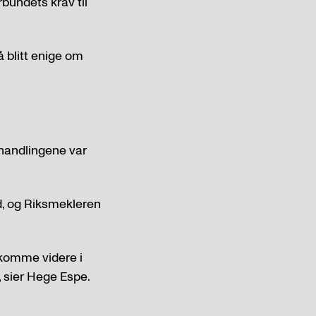
bundets krav til
å blitt enige om
rhandlingene var
dd, og Riksmekleren
 komme videre i
, sier Hege Espe.