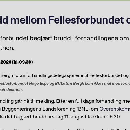
dd mellom Fellesforbundet
esforbundet begjært brudd i forhandlingene o
trien.
.2020 (kl. 09.30)
Fellesforbundet Hege Espe og BNLs Siri Bergh kom ikke i mål med for
eindustrien.
ndling går nå til mekling. Etter en full dags forhandling m
og Byggenæringens Landsforening (BNL) om
Overenskoms
ble det begjært brudd tirsdag 11. august klokken 09:30.