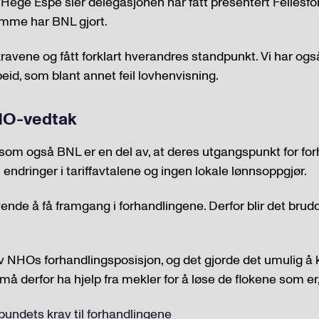
Hege Espe sier delegasjonen har fått presentert Fellesfor
mme har BNL gjort.
kravene og fått forklart hverandres standpunkt. Vi har ogs
eid, som blant annet feil lovhenvisning.
HO-vedtak
 som også BNL er en del av, at deres utgangspunkt for fo
n endringer i tariffavtalene og ingen lokale lønnsoppgjør.
vende å få framgang i forhandlingene. Derfor blir det bru
v NHOs forhandlingsposisjon, og det gjorde det umulig å
må derfor ha hjelp fra mekler for å løse de flokene som er
bundets krav til forhandlingene