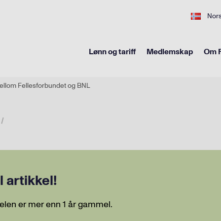
Nor
Lønn og tariff
Medlemskap
Om F
ellom Fellesforbundet og BNL
artikkel!
elen er mer enn 1 år gammel.