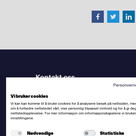
Kontakt oss
Personvern
Bruk
vårt kontaktskjema
. Kjenner du
din avdel
Vi bruker cookies
dem.
Vi kan kan komme til å bruke cookies for å analysere besøk på nettsiden, me
om å forbedre nettstedet vårt, vise personlig tilpasset innhold og for å gi deg
Sentralbord
:
(+47) 23 06 31 00
nettstedopplevelse. For mer informasjon om informasjonskapslene vi bruker
innstillingene.
E-post:
post@fellesforbundet.no
Fakturaadresse:
epostfaktura@fellesforbunde
Nødvendige
Statistiske
Fellesforbundet
org.nr: 950956828