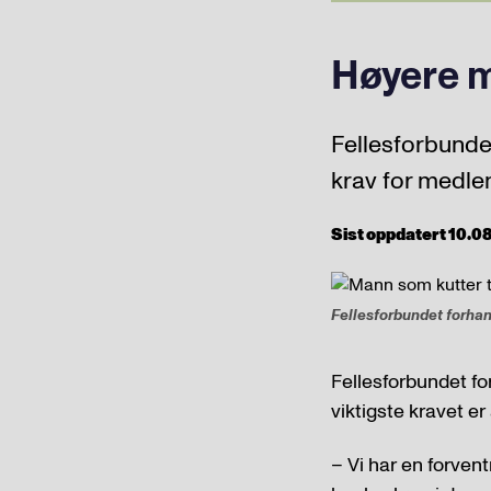
Høyere m
Fellesforbund
krav for medle
Sist oppdatert 10.08
Fellesforbundet forha
Fellesforbundet f
viktigste kravet er 
– Vi har en forve