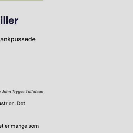
ller
blankpussede
: John Trygve Tollefsen
strien. Det
 Det er mange som