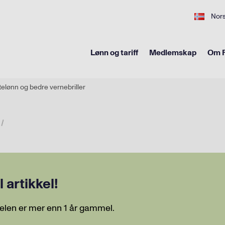
Nor
Lønn og tariff
Medlemskap
Om F
elønn og bedre vernebriller
artikkel!
elen er mer enn 1 år gammel.