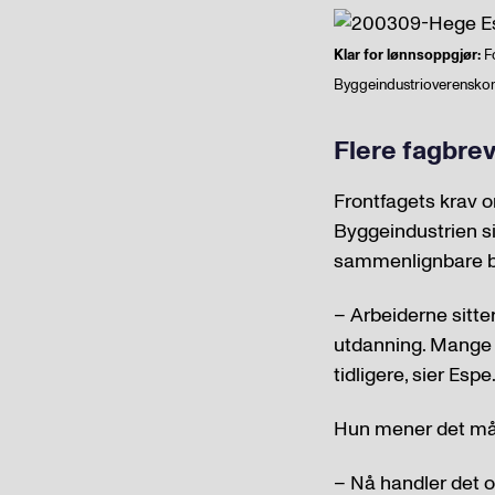
Klar for lønnsoppgjør:
Fo
Byggeindustrioverenskom
Flere fagbre
Frontfagets krav 
Byggeindustrien s
sammenlignbare b
– Arbeiderne sitte
utdanning. Mange 
tidligere, sier Espe
Hun mener det må t
– Nå handler det o