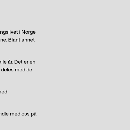
ngslivet i Norge
ene. Blant annet
lle år. Det er en
l deles med de
 med
handle med oss på