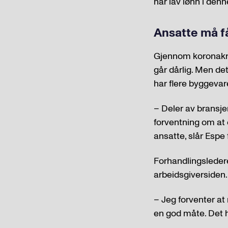
har lav lønn i den
Ansatte må få
Gjennom koronakris
går dårlig. Men de
har flere byggeva
– Deler av bransjen
forventning om at
ansatte, slår Espe 
Forhandlingsledere
arbeidsgiversiden.
– Jeg forventer at 
en god måte. Det ha