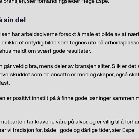
ne bransjen, sier forhandlingsleder Hege Espe.
 sin del
en har arbeidsgiverne forsøkt å male et bilde av at næri
t er ikke et entydig bilde som tegnes ute på arbeidsplass
rehus meldt om svært gode resultater.
 går veldig bra, mens deler av bransjen sliter. Slik er det a
 overskuddet som de ansatte er med og skaper, også ska
fast.
n er positivt innstilt på å finne gode løsninger sammen
motparten tar kravene våre på alvor, og er villig til å for
r vi tradisjon for, både i gode og dårlige tider, sier Espe.