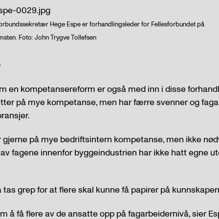
rbundssekretær Hege Espe er forhandlingsleder for Fellesforbundet på
sten. Foto: John Trygve Tollefsen
v
om en kompetansereform er også med inn i disse forhand
itter på mye kompetanse, men har færre svenner og faga
ransjer.
r gjerne på mye bedriftsintern kompetanse, men ikke nød
av fagene innenfor byggeindustrien har ikke hatt egne u
.
as grep for at flere skal kunne få papirer på kunnskapen 
m å få flere av de ansatte opp på fagarbeidernivå, sier Es