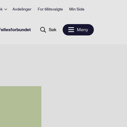
sk
Avdelinger
For tillitsvalgte
Min Side
ellesforbundet
Søk
Meny