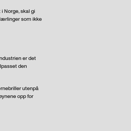
i Norge, skal gi
t lærlinger som ikke
industrien er det
ilpasset den
rnebriller utenpå
r øynene opp for