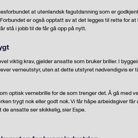
ellesforbundet at utenlandsk fagutdanning som er godkjent 
 Forbundet er også opptatt av at det legges til rette for a
r stå i jobb til de får gå opp på nytt.
ygt
vel viktig krav, gjelder ansatte som bruker briller. I bygge
ver verneutstyr, uten at dette utstyret nødvendigvis er t
om optisk vernebrille for de som trenger det. Å gå med ve
verken trygt nok eller godt nok. Vi får håpe arbeidsgiver få
at de ansatte ser skikkelig, sier Espe.