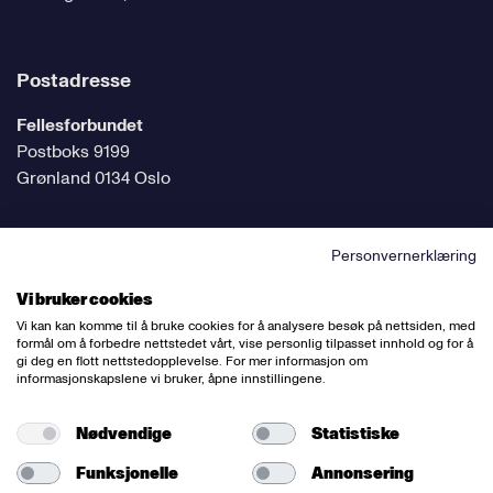
Postadresse
Fellesforbundet
Postboks 9199
Grønland 0134 Oslo
Personvernerklæring
Følg oss på sosiale medier
Vi bruker cookies
Vi kan kan komme til å bruke cookies for å analysere besøk på nettsiden, med
formål om å forbedre nettstedet vårt, vise personlig tilpasset innhold og for å
gi deg en flott nettstedopplevelse. For mer informasjon om
informasjonskapslene vi bruker, åpne innstillingene.
Ansvarlig redaktør:
Bettina Thorvik
Nettredaktør:
Willy Bergsnov
Nødvendige
Statistiske
Funksjonelle
Annonsering
Varsling og etiske retningslinjer