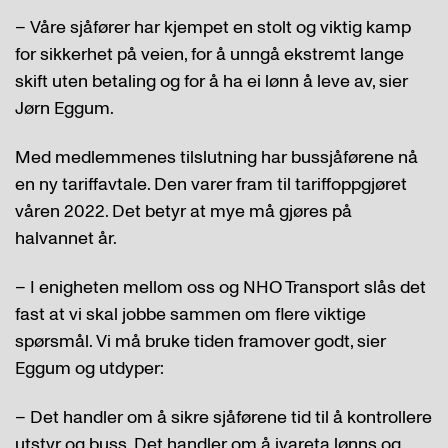
– Våre sjåfører har kjempet en stolt og viktig kamp
for sikkerhet på veien, for å unngå ekstremt lange
skift uten betaling og for å ha ei lønn å leve av, sier
Jørn Eggum.
Med medlemmenes tilslutning har bussjåførene nå
en ny tariffavtale. Den varer fram til tariffoppgjøret
våren 2022. Det betyr at mye må gjøres på
halvannet år.
– I enigheten mellom oss og NHO Transport slås det
fast at vi skal jobbe sammen om flere viktige
spørsmål. Vi må bruke tiden framover godt, sier
Eggum og utdyper:
– Det handler om å sikre sjåførene tid til å kontrollere
utstyr og buss. Det handler om å ivareta lønns og