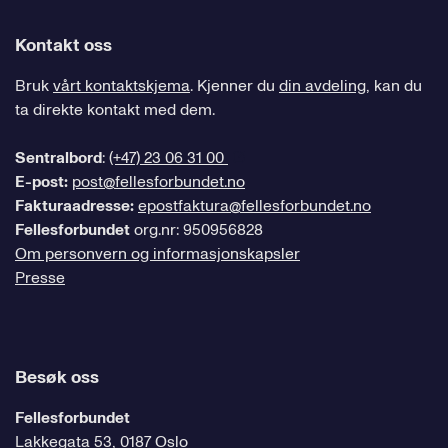
Kontakt oss
Bruk
vårt kontaktskjema
. Kjenner du
din avdeling
, kan du
ta direkte kontakt med dem.
Sentralbord
:
(+47) 23 06 31 00
E-post:
post@fellesforbundet.no
Fakturaadresse:
epostfaktura@fellesforbundet.no
Fellesforbundet
org.nr: 950956828
Om personvern og informasjonskapsler
Presse
Besøk oss
Fellesforbundet
Lakkegata 53, 0187 Oslo