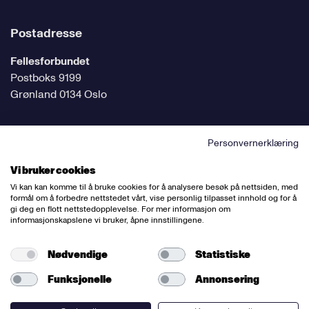
Postadresse
Fellesforbundet
Postboks 9199
Grønland 0134 Oslo
Personvernerklæring
Følg oss på sosiale medier
Vi bruker cookies
Vi kan kan komme til å bruke cookies for å analysere besøk på nettsiden, med
formål om å forbedre nettstedet vårt, vise personlig tilpasset innhold og for å
gi deg en flott nettstedopplevelse. For mer informasjon om
informasjonskapslene vi bruker, åpne innstillingene.
Ansvarlig redaktør:
Bettina Thorvik
Nettredaktør:
Willy Bergsnov
Nødvendige
Statistiske
Funksjonelle
Annonsering
Varsling og etiske retningslinjer
Redegjørelse etter åpenhetsloven