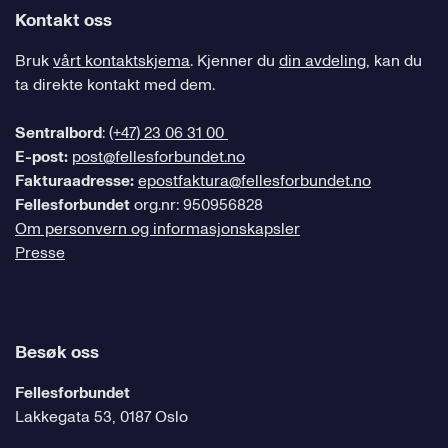
Kontakt oss
Bruk
vårt kontaktskjema
. Kjenner du
din avdeling
, kan du
ta direkte kontakt med dem.
Sentralbord
:
(+47) 23 06 31 00
E-post:
post@fellesforbundet.no
Fakturaadresse:
epostfaktura@fellesforbundet.no
Fellesforbundet
org.nr: 950956828
Om personvern og informasjonskapsler
Presse
Besøk oss
Fellesforbundet
Lakkegata 53, 0187 Oslo