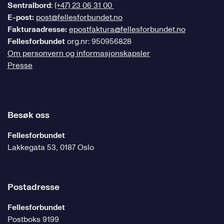
Sentralbord
:
(+47) 23 06 31 00
E-post:
post@fellesforbundet.no
Fakturaadresse:
epostfaktura@fellesforbundet.no
Fellesforbundet
org.nr: 950956828
Om personvern og informasjonskapsler
Presse
Besøk oss
Fellesforbundet
Lakkegata 53, 0187 Oslo
Postadresse
Fellesforbundet
Postboks 9199