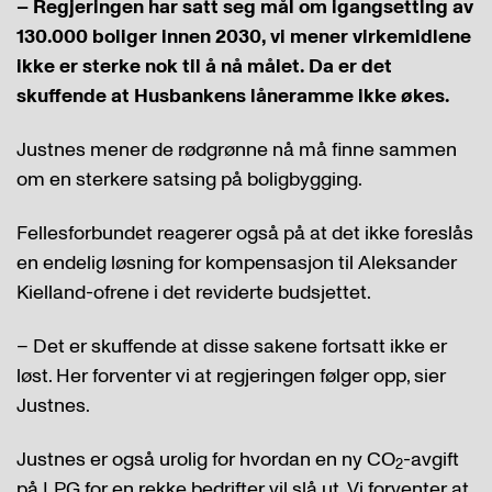
– Regjeringen har satt seg mål om igangsetting av
130.000 boliger innen 2030, vi mener virkemidlene
ikke er sterke nok til å nå målet. Da er det
skuffende at Husbankens låneramme ikke økes.
Justnes mener de rødgrønne nå må finne sammen
om en sterkere satsing på boligbygging.
Fellesforbundet reagerer også på at det ikke foreslås
en endelig løsning for kompensasjon til Aleksander
Kielland-ofrene i det reviderte budsjettet.
– Det er skuffende at disse sakene fortsatt ikke er
løst. Her forventer vi at regjeringen følger opp, sier
Justnes.
Justnes er også urolig for hvordan en ny CO
-avgift
2
på LPG for en rekke bedrifter vil slå ut. Vi forventer at