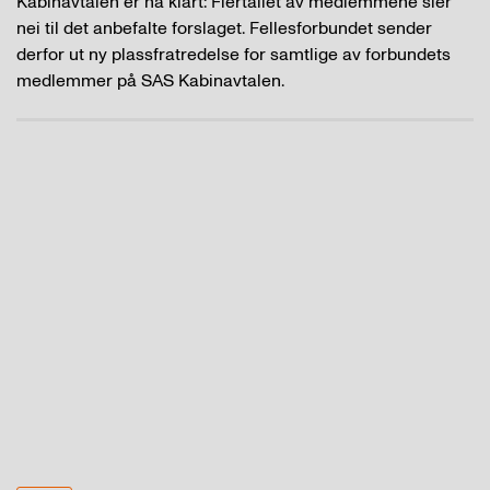
Kabinavtalen er nå klart: Flertallet av medlemmene sier
nei til det anbefalte forslaget. Fellesforbundet sender
derfor ut ny plassfratredelse for samtlige av forbundets
medlemmer på SAS Kabinavtalen.