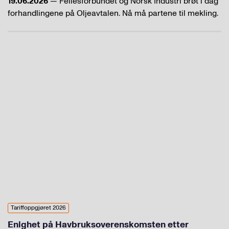
19.06.2026
— Fellesforbundet og Norsk Industri brøt i dag
forhandlingene på Oljeavtalen. Nå må partene til mekling.
Tariffoppgjøret 2026
Enighet på Havbruksoverenskomsten etter