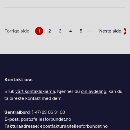
...
Forrige side
1
2
3
4
5
Neste side
Kontakt oss
Bruk
vårt kontaktskjema
. Kjenner du
din avdeling
, kan du
ta direkte kontakt med dem.
Sentralbord
:
(+47) 23 06 31 00
E-post:
post@fellesforbundet.no
Fakturaadresse:
epostfaktura@fellesforbundet.no