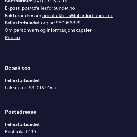
Sentralbord
:
(+47) 23 06 31 00
E-post:
post@fellesforbundet.no
Fakturaadresse:
epostfaktura@fellesforbundet.no
Fellesforbundet
org.nr: 950956828
Om personvern og informasjonskapsler
Presse
Besøk oss
Fellesforbundet
Lakkegata 53, 0187 Oslo
Postadresse
Fellesforbundet
Postboks 9199