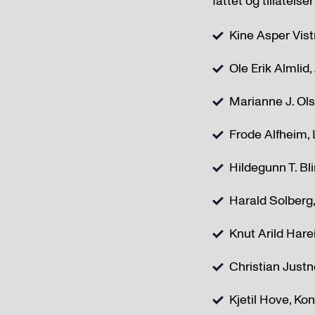
fattet og tillatelse
Kine Asper Vist
Ole Erik Almlid
Marianne J. Ols
Frode Alfheim, 
Hildegunn T. Bl
Harald Solberg,
Knut Arild Hare
Christian Justn
Kjetil Hove, Ko