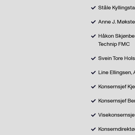
Ståle Kyllingsta
Anne J. Møkste
Håkon Skjønber
Technip FMC
Svein Tore Hols
Line Ellingsen,
Konsernsjef Kj
Konsernsjef Be
Visekonsernsjef
Konserndirektør