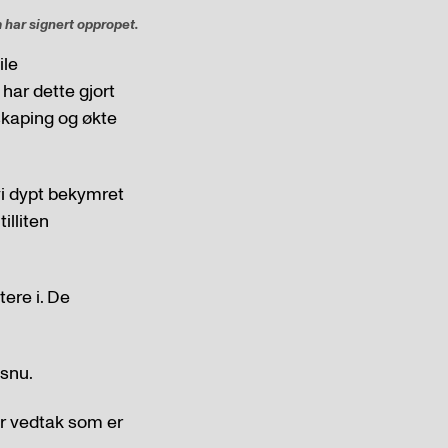
 har signert oppropet.
ile
 har dette gjort
diskaping og økte
 vi dypt bekymret
illiten
tere i. De
 snu.
for vedtak som er