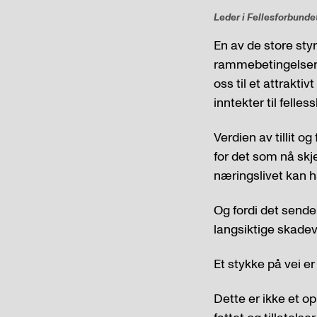
Leder i Fellesforbunde
En av de store sty
rammebetingelser fo
oss til et attraktiv
inntekter til felles
Verdien av tillit o
for det som nå skj
næringslivet kan ha
Og fordi det sender
langsiktige skade
Et stykke på vei er
Dette er ikke et op