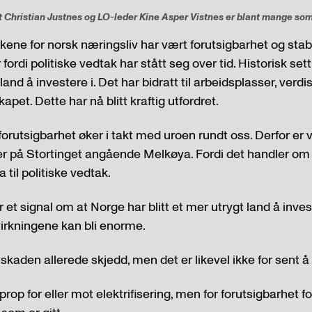
t Christian Justnes og LO-leder Kine Asper Vistnes er blant mange som
rkene for norsk næringsliv har vært forutsigbarhet og stab
rdi politiske vedtak har stått seg over tid. Historisk sett
t land å investere i. Det har bidratt til arbeidsplasser, ver
skapet. Dette har nå blitt kraftig utfordret.
g forutsigbarhet øker i takt med uroen rundt oss. Derfor er
er på Stortinget angående Melkøya. Fordi det handler om t
 til politiske vedtak.
 et signal om at Norge har blitt et mer utrygt land å inves
virkningene kan bli enorme.
 skaden allerede skjedd, men det er likevel ikke for sent å
prop for eller mot elektrifisering, men for forutsigbarhet 