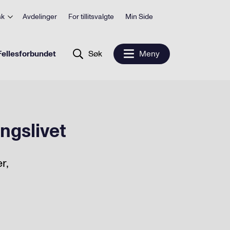
sk
Avdelinger
For tillitsvalgte
Min Side
ellesforbundet
Søk
Meny
ngslivet
r,