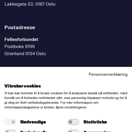
Lakkegata 53, 0187 Oslo
Postadresse
Fellesforbundet
Postboks 9199
Grønland 0134 Oslo
Personvernerklæring
Følg oss på sosiale medier
Vi bruker cookies
Vi kan kan komme til å bruke cookies for å analysere besøk på nettsiden, med
formål om å forbedre nettstedet vårt, vise personlig tilpasset innhold og for å
gi deg en flott nettstedopplevelse. For mer informasjon om
informasjonskapslene vi bruker, åpne innstillingene.
Ansvarlig redaktør:
Bettina Thorvik
Nettredaktør:
Willy Bergsnov
Nødvendige
Statistiske