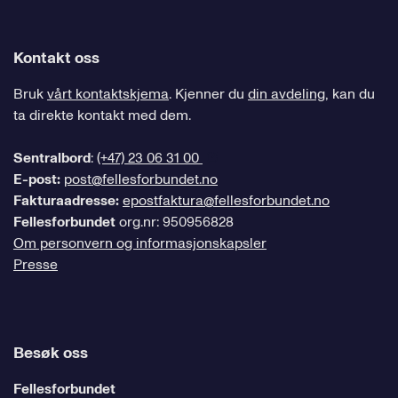
Kontakt oss
Bruk
vårt kontaktskjema
. Kjenner du
din avdeling
, kan du
ta direkte kontakt med dem.
Sentralbord
:
(+47) 23 06 31 00
E-post:
post@fellesforbundet.no
Fakturaadresse:
epostfaktura@fellesforbundet.no
Fellesforbundet
org.nr: 950956828
Om personvern og informasjonskapsler
Presse
Besøk oss
Fellesforbundet