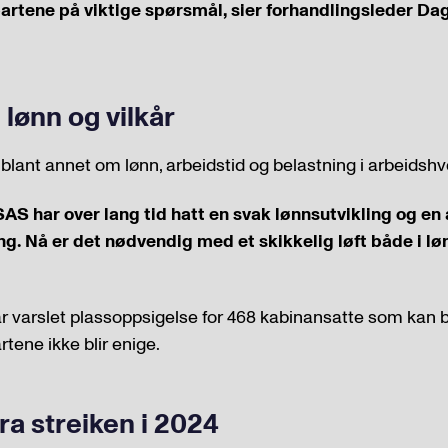
rtene på viktige spørsmål, sier forhandlingsleder Dag
i lønn og vilkår
blant annet om lønn, arbeidstid og belastning i arbeidsh
SAS har over lang tid hatt en svak lønnsutvikling og e
. Nå er det nødvendig med et skikkelig løft både i lønn
 varslet plassoppsigelse for 468 kabinansatte som kan bli t
ene ikke blir enige.
ra streiken i 2024