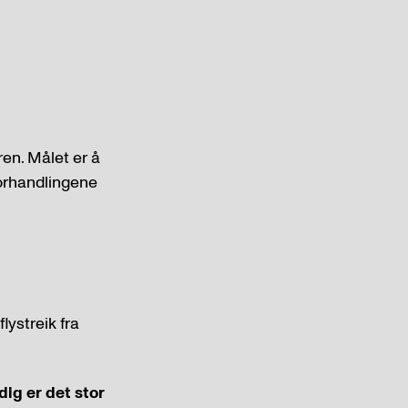
en. Målet er å
forhandlingene
lystreik fra
ig er det stor