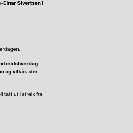
-Einar Sivertsen i
verdagen.
n arbeidshverdag
 og vilkår, sier
att ut i streik fra