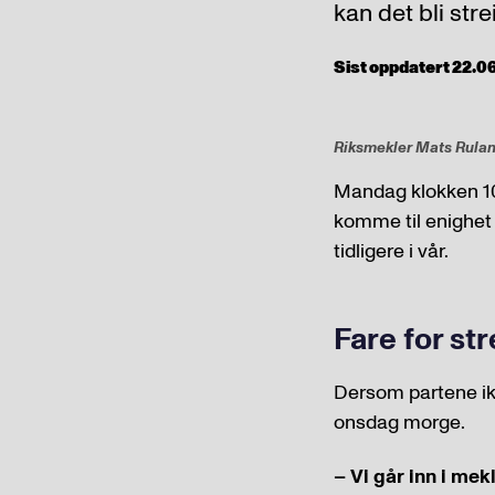
kan det bli str
Sist oppdatert 22.06
Riksmekler Mats Ruland
Mandag klokken 10
komme til enighet
tidligere i vår.
Fare for str
Dersom partene ikke
onsdag morge.
– Vi går inn i me