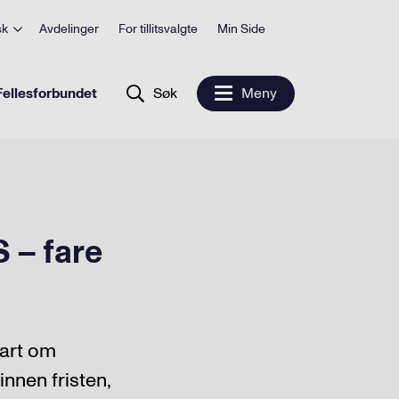
sk
Avdelinger
For tillitsvalgte
Min Side
ellesforbundet
Søk
Meny
S – fare
fart om
innen fristen,