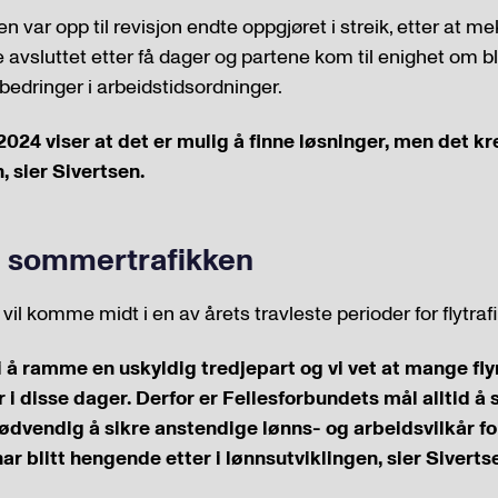
n var opp til revisjon endte oppgjøret i streik, etter at me
le avsluttet etter få dager og partene kom til enighet om b
bedringer i arbeidstidsordninger.
 2024 viser at det er mulig å finne løsninger, men det krev
, sier Sivertsen.
 sommertrafikken
 vil komme midt i en av årets travleste perioder for flytraf
i å ramme en uskyldig tredjepart og vi vet at mange flyr
 i disse dager. Derfor er Fellesforbundets mål alltid å 
ødvendig å sikre anstendige lønns- og arbeidsvilkår f
r blitt hengende etter i lønnsutviklingen, sier Siverts