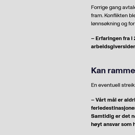
Forrige gang avtale
fram. Konflikten b
lønnsøkning og for
– Erfaringen fra i
arbeidsgiversiden
Kan ramme
En eventuell streik
– Vårt mål er aldr
feriedestinasjoner
Samtidig er det n
høyt ansvar som ha