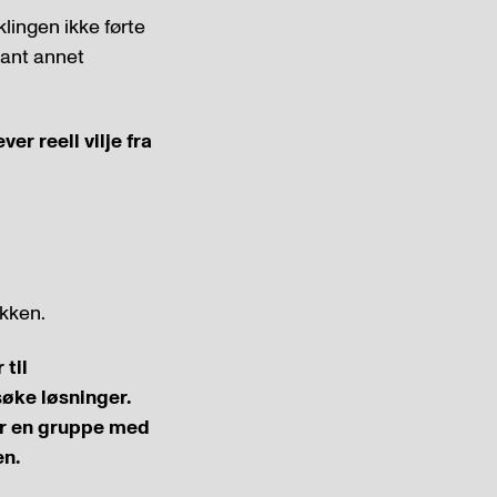
klingen ikke førte
lant annet
er reell vilje fra
ikken.
 til
søke løsninger.
or en gruppe med
en.