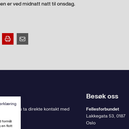
en er ved midnatt natt til onsdag.
Besøk oss
erklæring
ing
, kan du ta direkte kontakt med
Fellesforbundet
Lakkegata 53, 0187
d formål
Oslo
 en flott