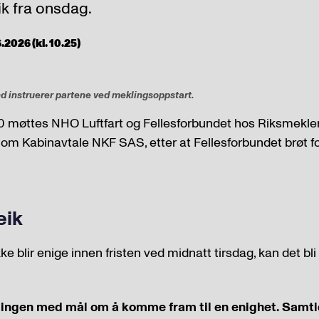
eik fra onsdag.
.2026 (kl. 10.25)
 instruerer partene ved meklingsoppstart.
 møttes NHO Luftfart og Fellesforbundet hos Riksmekler
 om Kabinavtale NKF SAS, etter at Fellesforbundet brøt 
eik
 blir enige innen fristen ved midnatt tirsdag, kan det bli f
klingen med mål om å komme fram til en enighet. Samtid