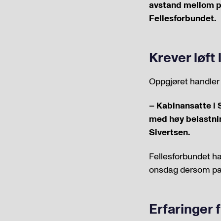
avstand mellom pa
Fellesforbundet.
Krever løft 
Oppgjøret handler 
– Kabinansatte i 
med høy belastning
Sivertsen.
Fellesforbundet har
onsdag dersom part
Erfaringer f