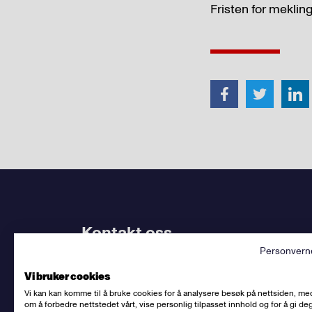
Fristen for mekling
Kontakt oss
Personvern
Bruk
vårt kontaktskjema
. Kjenner du
din avdel
Vi bruker cookies
dem.
Vi kan kan komme til å bruke cookies for å analysere besøk på nettsiden, me
om å forbedre nettstedet vårt, vise personlig tilpasset innhold og for å gi deg