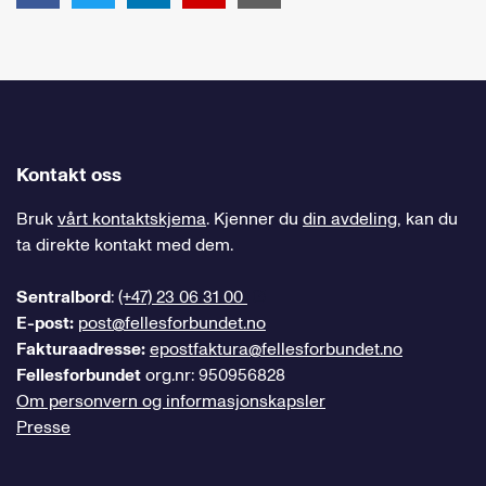
Kontakt oss
Bruk
vårt kontaktskjema
. Kjenner du
din avdeling
, kan du
ta direkte kontakt med dem.
Sentralbord
:
(+47) 23 06 31 00
E-post:
post@fellesforbundet.no
Fakturaadresse:
epostfaktura@fellesforbundet.no
Fellesforbundet
org.nr: 950956828
Om personvern og informasjonskapsler
Presse