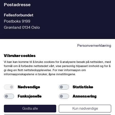
Postadresse
Fellesforbundet
Postboks 9199
Grønland 0134 Oslo
Personvernerklæring
Følg oss på sosiale medier
Vi bruker cookies
Vi kan kan komme til å bruke cookies for å analysere besøk på nettsiden, med
formål om å forbedre nettstedet vårt, vise personlig tilpasset innhold og for å
gi deg en flott nettstedopplevelse. For mer informasjon om
informasjonskapslene vi bruker, åpne innstillingene.
Ansvarlig redaktør:
Bettina Thorvik
Nettredaktør:
Willy Bergsnov
Nødvendige
Statistiske
Funksjonelle
Annonsering
Varsling og etiske retningslinjer
Redegjørelse etter åpenhetsloven
Godta alle
Kun nødvendige