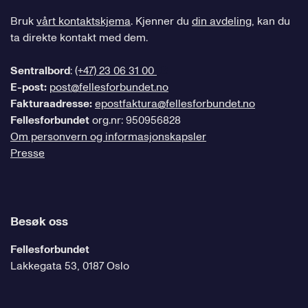
Bruk
vårt kontaktskjema
. Kjenner du
din avdeling
, kan du
ta direkte kontakt med dem.
Sentralbord
:
(+47) 23 06 31 00
E-post:
post@fellesforbundet.no
Fakturaadresse:
epostfaktura@fellesforbundet.no
Fellesforbundet
org.nr: 950956828
Om personvern og informasjonskapsler
Presse
Besøk oss
Fellesforbundet
Lakkegata 53, 0187 Oslo