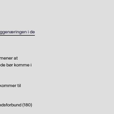
genæringen i de
 mener at
å de bør komme i
 kommer til
ndsforbund (180)