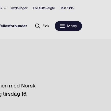
sk
Avdelinger
For tillitsvalgte
Min Side
ellesforbundet
Søk
Meny
mmen med Norsk
tirsdag 16.