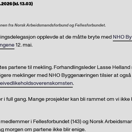
2026 (kl. 13.03)
nen fra Norsk Arbeidsmandsforbund og Fellesforbundet.
dlingsdelegasjon opplevde at de måtte bryte med
NHO Byg
ingene
12. mai.
øtes partene til mekling. Forhandlingsleder Lasse Helland
idligere meklinger med NHO Byggenæringen tilsier at ogs
 veivedlikeholdsoverenskomsten
.
r i full gang. Mange prosjekter kan bli rammet om vi ikke
 medlemmer i Fellesforbundet (143) og Norsk Arbeidsma
dag morgen om partene ikke blir enige.