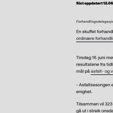
Sist oppdatert 12.06.
Forhandlingsdelegasjo
En skuffet forhan
ordinære forhandl
Tirsdag 16. juni m
resultatene fra t
mål på
asfalt- og
- Asfaltsesongen e
enighet.
Tilsammen vil 323
gå ut i streik ons