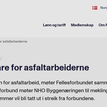
Nor
Lønn og tariff
Medlemskap
Om F
or asfaltarbeiderne
re for asfaltarbeiderne
n for asfaltarbeid, møter Fellesforbundet sa
orbund møter NHO Byggenæringen til mekling 
mer vil bli tatt ut i streik fra forbundene.