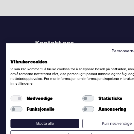
Kontakt oss
Personvern
Bruk
vårt kontaktskjema
. Kjenner du
din avdel
Vi bruker cookies
dem.
Vi kan kan komme til å bruke cookies for å analysere besøk på nettsiden, me
om å forbedre nettstedet vårt, vise personlig tilpasset innhold og for å gi deg
Sentralbord
:
(+47) 23 06 31 00
nettstedopplevelse. For mer informasjon om informasjonskapslene vi bruker
innstillingene.
E-post:
post@fellesforbundet.no
Fakturaadresse:
epostfaktura@fellesforbunde
Nødvendige
Statistiske
Fellesforbundet
org.nr: 950956828
Om personvern og informasjonskapsler
Funksjonelle
Annonsering
Presse
Godta alle
Kun nødvendige