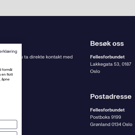
Besøk oss
erklæring
ing
, kan du ta direkte kontakt med
Fellesforbundet
Lakkegata 53, 0187
d formål
Oslo
 en flott
, åpne
t.no
Postadresse
Fellesforbundet
Postboks 9199
Grønland 0134 Oslo