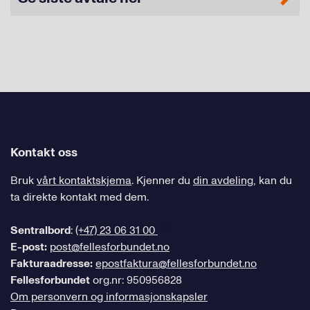
Kontakt oss
Bruk
vårt kontaktskjema
. Kjenner du
din avdeling
, kan du
ta direkte kontakt med dem.
Sentralbord
:
(+47) 23 06 31 00
E-post:
post@fellesforbundet.no
Fakturaadresse:
epostfaktura@fellesforbundet.no
Fellesforbundet
org.nr: 950956828
Om personvern og informasjonskapsler