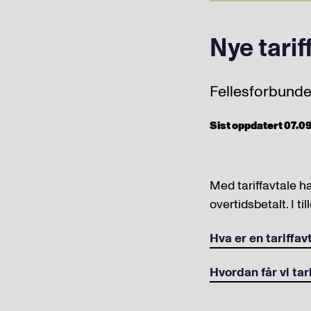
Nye tarif
Fellesforbundet 
Sist oppdatert 07.09.
Med tariffavtale ha
overtidsbetalt. I t
Hva er en tariffav
Hvordan får vi tar