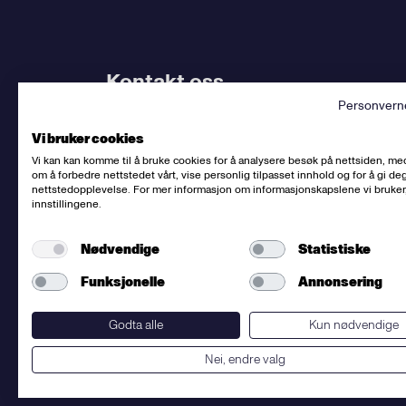
Kontakt oss
Personvern
Bruk
vårt kontaktskjema
. Kjenner du
din avdel
Vi bruker cookies
dem.
Vi kan kan komme til å bruke cookies for å analysere besøk på nettsiden, me
om å forbedre nettstedet vårt, vise personlig tilpasset innhold og for å gi deg
Sentralbord
:
(+47) 23 06 31 00
nettstedopplevelse. For mer informasjon om informasjonskapslene vi bruker
innstillingene.
E-post:
post@fellesforbundet.no
Fakturaadresse:
epostfaktura@fellesforbunde
Nødvendige
Statistiske
Fellesforbundet
org.nr: 950956828
Om personvern og informasjonskapsler
Funksjonelle
Annonsering
Presse
Godta alle
Kun nødvendige
Nei, endre valg