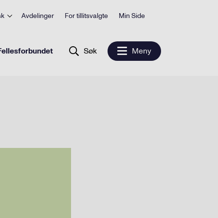
sk
Avdelinger
For tillitsvalgte
Min Side
ellesforbundet
Søk
Meny