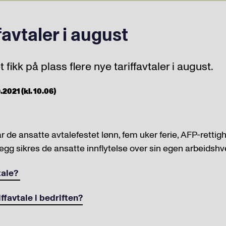
favtaler i august
fikk på plass flere nye tariffavtaler i august.
2021 (kl. 10.06)
r de ansatte avtalefestet lønn, fem uker ferie, AFP-rettighe
illegg sikres de ansatte innflytelse over sin egen arbeidsh
tale?
iffavtale i bedriften?