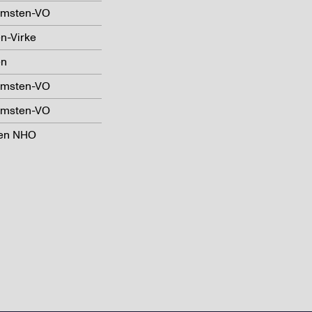
omsten-VO
n-Virke
en
omsten-VO
omsten-VO
len NHO