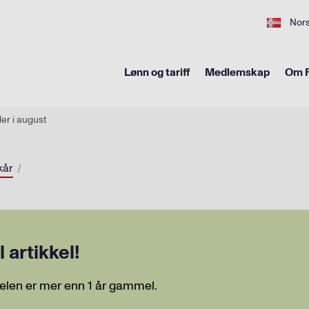
Nor
Lønn og tariff
Medlemskap
Om F
ler i august
kår
artikkel!
elen er mer enn 1 år gammel.