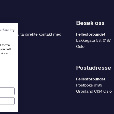
Besøk oss
erklæring
ing
, kan du ta direkte kontakt med
Fellesforbundet
Lakkegata 53, 0187
d formål
Oslo
 en flott
, åpne
t.no
Postadresse
Fellesforbundet
Postboks 9199
Grønland 0134 Oslo