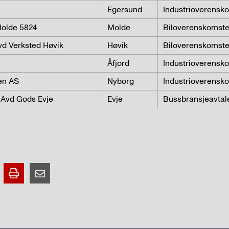
Egersund
Industrioverensk
olde 5824
Molde
Biloverenskomste
vd Verksted Høvik
Høvik
Biloverenskomst
Åfjord
Industrioverensk
en AS
Nyborg
Industrioverensk
r Avd Gods Evje
Evje
Bussbransjeavta