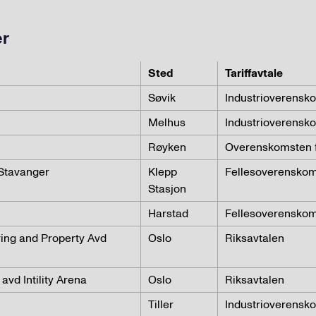
er
Sted
Tariffavtale
Søvik
Industrioverensk
Melhus
Industrioverensk
Røyken
Overenskomsten f
 Stavanger
Klepp
Fellesoverenskom
Stasjon
Harstad
Fellesoverenskom
ing and Property Avd
Oslo
Riksavtalen
avd Intility Arena
Oslo
Riksavtalen
Tiller
Industrioverensk