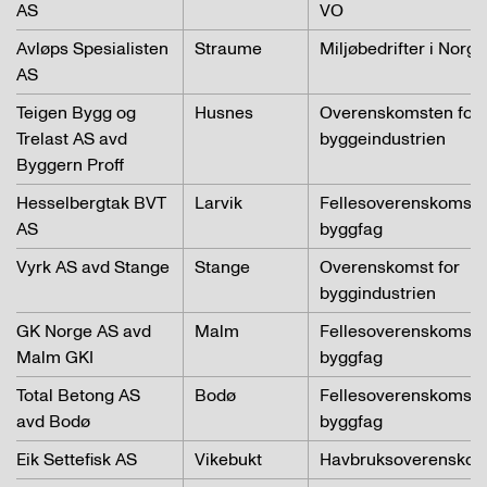
AS
VO
Avløps Spesialisten
Straume
Miljøbedrifter i Norge
AS
Teigen Bygg og
Husnes
Overenskomsten for
Trelast AS avd
byggeindustrien
Byggern Proff
Hesselbergtak BVT
Larvik
Fellesoverenskomste
AS
byggfag
Vyrk AS avd Stange
Stange
Overenskomst for
byggindustrien
GK Norge AS avd
Malm
Fellesoverenskomste
Malm GKI
byggfag
Total Betong AS
Bodø
Fellesoverenskomste
avd Bodø
byggfag
Eik Settefisk AS
Vikebukt
Havbruksoverenskom