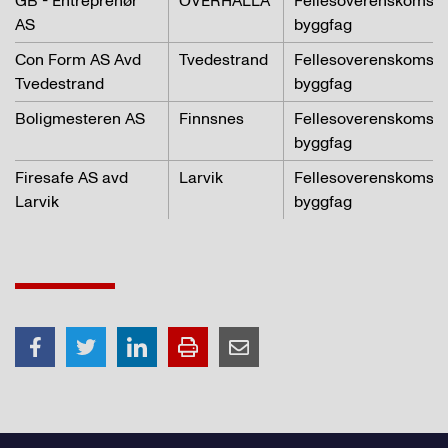
GB - Entreprenør
OVERHALLA
Fellesoverenskomste
AS
byggfag
Con Form AS Avd
Tvedestrand
Fellesoverenskomste
Tvedestrand
byggfag
Boligmesteren AS
Finnsnes
Fellesoverenskomste
byggfag
Firesafe AS avd
Larvik
Fellesoverenskomste
Larvik
byggfag