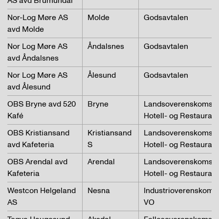
AS avd Brumundal
Nor-Log Møre AS
Molde
Godsavtalen
avd Molde
Nor Log Møre AS
Åndalsnes
Godsavtalen
avd Åndalsnes
Nor Log Møre AS
Ålesund
Godsavtalen
avd Ålesund
OBS Bryne avd 520
Bryne
Landsoverenskomste
Kafé
Hotell- og Restaurant
OBS Kristiansand
Kristiansand
Landsoverenskomste
avd Kafeteria
S
Hotell- og Restaurant
OBS Arendal avd
Arendal
Landsoverenskomste
Kafeteria
Hotell- og Restaurant
Westcon Helgeland
Nesna
Industrioverenskoms
AS
VO