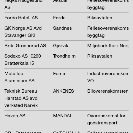
Teqva Haugesund
Aksdal
Fellesoverenskomste
AS
byggfag
Førde Hotell AS
Førde
Riksavtalen
GK Norge AS Avd
Sandnes
Fellesoverenskomste
Stavanger GKI
byggfag
Brdr. Grønnerud AS
Gjørvik
Miljøbedrifter i Norge
Sodexo AS 10260
Trondheim
Riksavtalen
Brattørkaia 15
Metallco
Eoma
Industrioverenskoms
Aluminium AS
VO
Teknisk Bureau
ANKENES
Biloverenskomsten
Harstad AS avd
verksted Narvik
Haven AS
MANDAL
Overenskomst for
godstransport