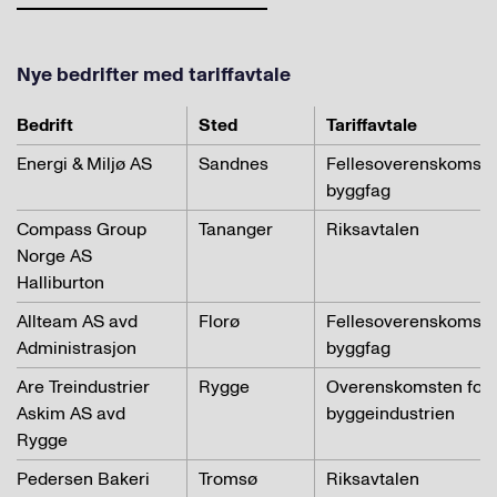
Nye bedrifter med tariffavtale
Bedrift
Sted
Tariffavtale
Energi & Miljø AS
Sandnes
Fellesoverenskomste
byggfag
Compass Group
Tananger
Riksavtalen
Norge AS
Halliburton
Allteam AS avd
Florø
Fellesoverenskomste
Administrasjon
byggfag
Are Treindustrier
Rygge
Overenskomsten for
Askim AS avd
byggeindustrien
Rygge
Pedersen Bakeri
Tromsø
Riksavtalen