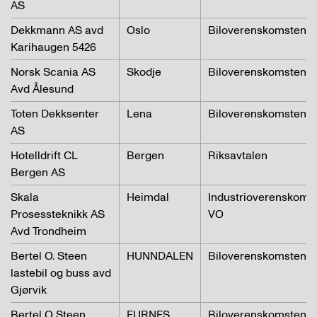
AS
Dekkmann AS avd
Oslo
Biloverenskomsten-V
Karihaugen 5426
Norsk Scania AS
Skodje
Biloverenskomsten
Avd Ålesund
Toten Dekksenter
Lena
Biloverenskomsten
AS
Hotelldrift CL
Bergen
Riksavtalen
Bergen AS
Skala
Heimdal
Industrioverenskoms
Prosessteknikk AS
VO
Avd Trondheim
Bertel O. Steen
HUNNDALEN
Biloverenskomsten
lastebil og buss avd
Gjørvik
Bertel O Steen
FURNES
Biloverenskomsten