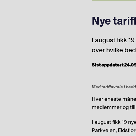
Nye tarif
I august fikk 1
over hvilke bedr
Sist oppdatert 24.09.
Med tariffavtale i bed
Hver eneste måned 
medlemmer og tilli
I august fikk 19 n
Parkveien, Eidsfjor