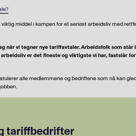
ale?
t viktig middel i kampen for et seriøst arbeidsliv med rett
ag når vi tegner nye tariffavtaler. Arbeidsfolk som står 
 arbeidsliv er det fineste og viktigste vi har, fastslår 
ratulerer alle medlemmene og bedriftene som nå kan gled
å jobben.
g tariffbedrifter