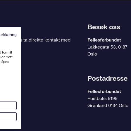
Besøk oss
erklæring
ing
, kan du ta direkte kontakt med
Fellesforbundet
Lakkegata 53, 0187
d formål
Oslo
 en flott
, åpne
t.no
Postadresse
Fellesforbundet
Postboks 9199
Grønland 0134 Oslo