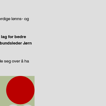
ferdige lønns- og
i lag for bedre
forbundsleder Jørn
e seg over å ha