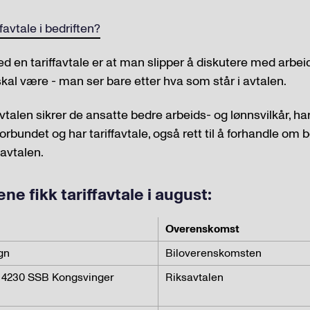
favtale i bedriften?
d en tariffavtale er at man slipper å diskutere med arbei
kal være - man ser bare etter hva som står i avtalen.
riffavtalen sikrer de ansatte bedre arbeids- og lønnsvilkår, h
forbundet og har tariffavtale, også rett til å forhandle om
 avtalen.
ne fikk tariffavtale i august:
Overenskomst
gn
Biloverenskomsten
S 4230 SSB Kongsvinger
Riksavtalen