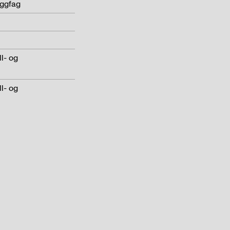
yggfag
l- og
l- og