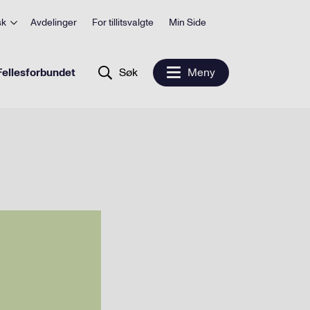
sk
Avdelinger
For tillitsvalgte
Min Side
ellesforbundet
Søk
Meny