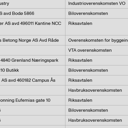
ustry
Industrioverenskomsten VO
S avd Bodø 5866
Biloverenskomsten
er AS avd 496011 Kantine NCC
Riksavtalen
ls Betong Norge AS Avd Råde
Overenskomsten for byggein
VTA overenskomsten
S 4840 Grenland Næringspark
Riksavtalen
110 Butikk
Biloverenskomsten
es AS avd 460182 Campus Ås
Riksavtalen
Havbruksoverenskomsten
onning Eufemias gate 10
Riksavtalen
S
Biloverenskomsten
S
Havbruksoverenskomsten