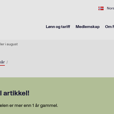
Nor
Lønn og tariff
Medlemskap
Om F
ler i august
kår
artikkel!
elen er mer enn 1 år gammel.