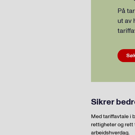
På tar
ut av 
tariff
Søk
Sikrer bedr
Med tariffavtale i 
rettigheter og rett 
arbeidshverdag.