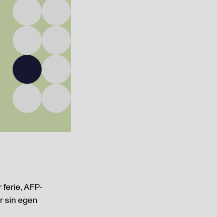
 ferie, AFP-
er sin egen