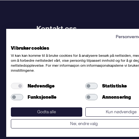
Kontakt oss
Personvern
Bruk
vårt kontaktskjema
. Kjenner du
din avdel
Vi bruker cookies
dem.
Vi kan kan komme til å bruke cookies for å analysere besøk på nettsiden, me
om å forbedre nettstedet vårt, vise personlig tilpasset innhold og for å gi deg
Sentralbord
:
(+47) 23 06 31 00
nettstedopplevelse. For mer informasjon om informasjonskapslene vi bruker
innstillingene.
E-post:
post@fellesforbundet.no
Fakturaadresse:
epostfaktura@fellesforbunde
Nødvendige
Statistiske
Fellesforbundet
org.nr: 950956828
Om personvern og informasjonskapsler
Funksjonelle
Annonsering
Presse
Godta alle
Kun nødvendige
Nei, endre valg