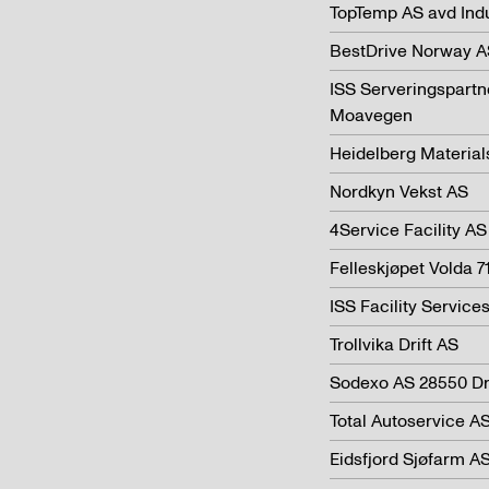
TopTemp AS avd Ind
BestDrive Norway A
ISS Serveringspartn
Moavegen
Heidelberg Materia
Nordkyn Vekst AS
4Service Facility A
Felleskjøpet Volda 7
ISS Facility Servic
Trollvika Drift AS
Sodexo AS 28550 Dr
Total Autoservice A
Eidsfjord Sjøfarm A