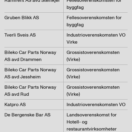
Ramirent AS avd Steinkjer
Fellesoverenskomsten for
byggfag
Gruben Blikk AS
Fellesoverenskomsten for
byggfag
Tverli Sveis AS
Industrioverenskomsten VO
Virke
Bileko Car Parts Norway
Grossistoverenskomsten
AS avd Drammen
(Virke)
Bileko Car Parts Norway
Grossistoverenskomsten
AS avd Jessheim
(Virke)
Bileko Car Parts Norway
Grossistoverenskomsten
AS avd Rud
(Virke)
Katpro AS
Industrioverenskomsten VO
De Bergenske Bar AS
Landsoverenskomst for
Hotell- og
restaurantvirksomheter