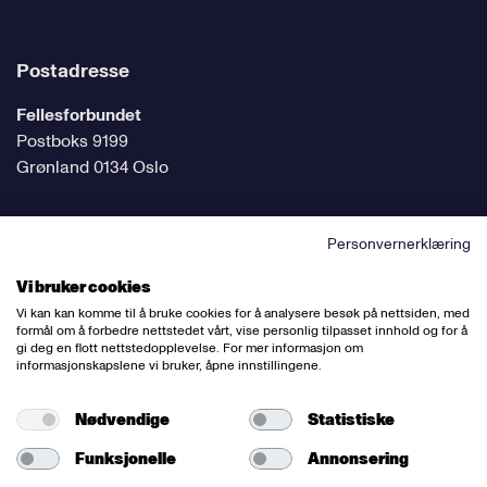
Postadresse
Fellesforbundet
Postboks 9199
Grønland 0134 Oslo
Personvernerklæring
Følg oss på sosiale medier
Vi bruker cookies
Vi kan kan komme til å bruke cookies for å analysere besøk på nettsiden, med
formål om å forbedre nettstedet vårt, vise personlig tilpasset innhold og for å
gi deg en flott nettstedopplevelse. For mer informasjon om
informasjonskapslene vi bruker, åpne innstillingene.
Ansvarlig redaktør:
Bettina Thorvik
Nettredaktør:
Willy Bergsnov
Nødvendige
Statistiske
Funksjonelle
Annonsering
Varsling og etiske retningslinjer