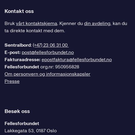
Kontakt oss
Bruk
vårt kontaktskjema
. Kjenner du
din avdeling
, kan du
ta direkte kontakt med dem.
Sentralbord
:
(+47) 23 06 31 00
E-post:
post@fellesforbundet.no
Fakturaadresse:
epostfaktura@fellesforbundet.no
Fellesforbundet
org.nr: 950956828
Om personvern og informasjonskapsler
Presse
Besøk oss
Fellesforbundet
Lakkegata 53, 0187 Oslo