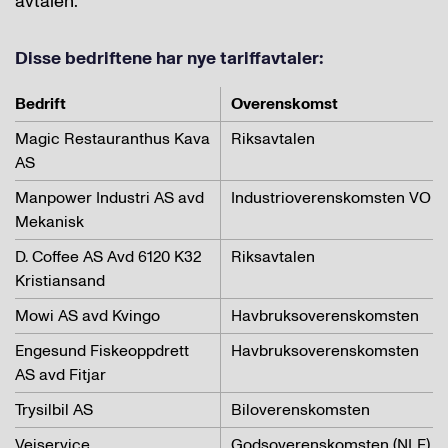
avtalen.
Disse bedriftene har nye tariffavtaler:
Bedrift
Overenskomst
Magic Restauranthus Kava
Riksavtalen
AS
Manpower Industri AS avd
Industrioverenskomsten VO
Mekanisk
D. Coffee AS Avd 6120 K32
Riksavtalen
Kristiansand
Mowi AS avd Kvingo
Havbruksoverenskomsten
Engesund Fiskeoppdrett
Havbruksoverenskomsten
AS avd Fitjar
Trysilbil AS
Biloverenskomsten
Veiservice
Godsoverenskomsten (NLF)