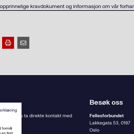
e opprinnelige kravdokument og informasjon om vår forha
Besøk oss
erklæring
ing
, kan du ta direkte kontakt med
Fellesforbundet
Lakkegata 53, 0187
d formål
Oslo
 en flott