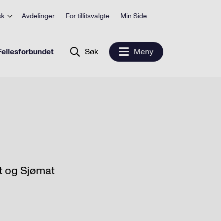
sk
Avdelinger
For tillitsvalgte
Min Side
ellesforbundet
Søk
Meny
t og Sjømat