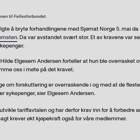
en til Fellesforbundet.
algte å bryte forhandlingene med Sjømat Norge 5. mai da 
omsten
. Da var avstandet svært stor. Et av kravene var s
ykepenger.
Hilde Elgesem Andersen forteller at hun ble overrasket 
omme oss i møte på det kravet.
nige om forskuttering er overraskende i og med at de flest
rer sykepenger, sier Elgesem Andersen.
utvikle tariffavtalen og har derfor krav inn for å forbedre a
elvsagt krever økt kjøpekraft også for våre medlemmer.