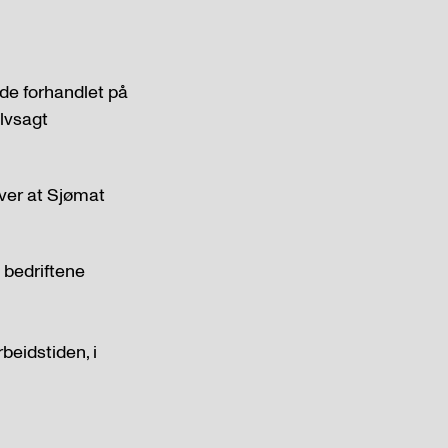
de forhandlet på
elvsagt
over at Sjømat
e bedriftene
rbeidstiden, i