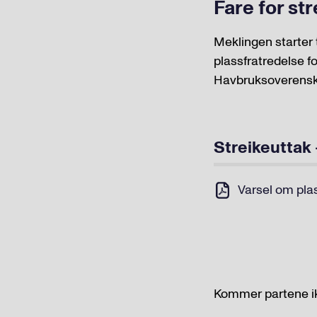
Fare for str
Meklingen starter to
plassfratredelse f
Havbruksoverens
Streikeuttak
Varsel om pla
Kommer partene ikke