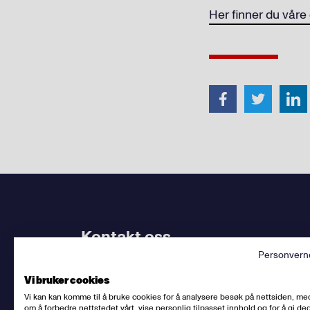
Her finner du vår
Kontakt oss
Personvern
Bruk
vårt kontaktskjema
. Kjenner du
din avdel
Vi bruker cookies
dem.
Vi kan kan komme til å bruke cookies for å analysere besøk på nettsiden, me
om å forbedre nettstedet vårt, vise personlig tilpasset innhold og for å gi deg