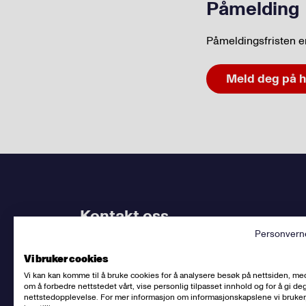
Påmelding
Påmeldingsfristen er
Meld deg på h
Kontakt oss
Personvern
Bruk
vårt kontaktskjema
. Kjenner du
din avdel
Vi bruker cookies
dem.
Vi kan kan komme til å bruke cookies for å analysere besøk på nettsiden, me
om å forbedre nettstedet vårt, vise personlig tilpasset innhold og for å gi deg
Sentralbord
:
(+47) 23 06 31 00
nettstedopplevelse. For mer informasjon om informasjonskapslene vi bruker