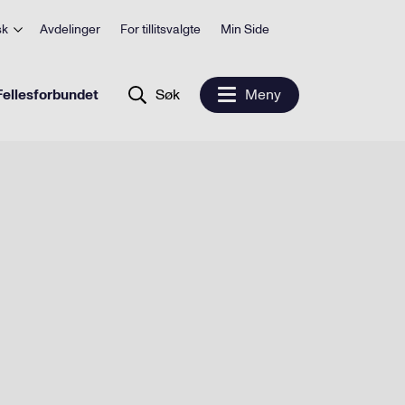
sk
Avdelinger
For tillitsvalgte
Min Side
ellesforbundet
Søk
Meny