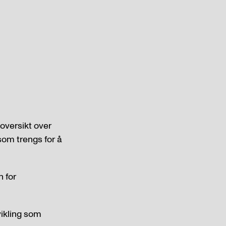
 oversikt over
som trengs for å
n for
vikling som