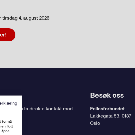
 tirsdag 4. august 2026
er!
Besøk oss
erklæring
ing
, kan du ta direkte kontakt med
Fellesforbundet
Lakkegata 53, 0187
d formål
Oslo
 en flott
, åpne