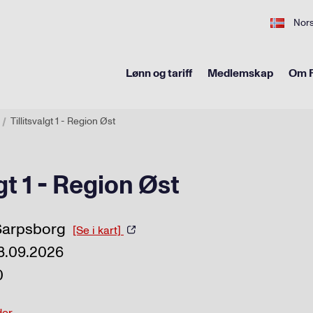
Nor
Lønn og tariff
Medlemskap
Om F
Tillitsvalgt 1 - Region Øst
lgt 1 - Region Øst
 Sarpsborg
[Se i kart]
8.09.2026
0
der