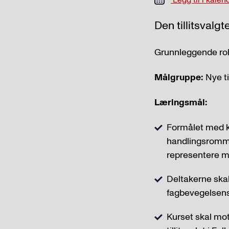
Den tillitsvalgt
Grunnleggende roll
Målgruppe:
Nye ti
Læringsmål:
Formålet med kur
handlingsrommet
representere m
Deltakerne skal 
fagbevegelsens
Kurset skal mot