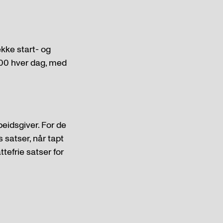
kke start- og
7.00 hver dag, med
eidsgiver. For de
 satser, når tapt
efrie satser for