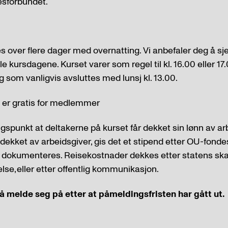
llesforbundet.
 over flere dager med overnatting. Vi anbefaler deg å sje
lle kursdagene. Kurset varer som regel til kl. 16.00 eller 1
g som vanligvis avsluttes med lunsj kl. 13.00.
 er gratis for medlemmer
spunkt at deltakerne på kurset får dekket sin lønn av arb
dekket av arbeidsgiver, gis det et stipend etter OU-fondes
 dokumenteres. Reisekostnader dekkes etter statens skatt
lse, eller etter offentlig kommunikasjon.
 å melde seg på etter at påmeldingsfristen har gått ut.