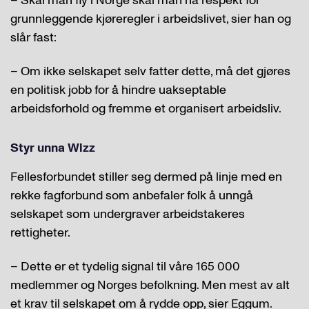
– Skal man fly i Norge skal man ha respekt for
grunnleggende kjøreregler i arbeidslivet, sier han og
slår fast:
– Om ikke selskapet selv fatter dette, må det gjøres
en politisk jobb for å hindre uakseptable
arbeidsforhold og fremme et organisert arbeidsliv.
Styr unna Wizz
Fellesforbundet stiller seg dermed på linje med en
rekke fagforbund som anbefaler folk å unngå
selskapet som undergraver arbeidstakeres
rettigheter.
– Dette er et tydelig signal til våre 165 000
medlemmer og Norges befolkning. Men mest av alt
et krav til selskapet om å rydde opp, sier Eggum.