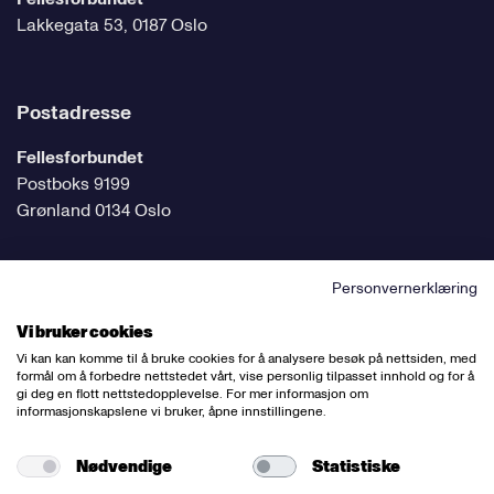
Lakkegata 53, 0187 Oslo
Postadresse
Fellesforbundet
Postboks 9199
Grønland 0134 Oslo
Personvernerklæring
Følg oss på sosiale medier
Vi bruker cookies
Vi kan kan komme til å bruke cookies for å analysere besøk på nettsiden, med
formål om å forbedre nettstedet vårt, vise personlig tilpasset innhold og for å
gi deg en flott nettstedopplevelse. For mer informasjon om
informasjonskapslene vi bruker, åpne innstillingene.
Ansvarlig redaktør:
Bettina Thorvik
Nettredaktør:
Willy Bergsnov
Nødvendige
Statistiske