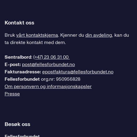
Kontakt oss
Bruk
vårt kontaktskjema
. Kjenner du
din avdeling
, kan du
ta direkte kontakt med dem.
Sentralbord
:
(+47) 23 06 31 00
E-post:
post@fellesforbundet.no
Fakturaadresse:
epostfaktura@fellesforbundet.no
Fellesforbundet
org.nr: 950956828
Om personvern og informasjonskapsler
Presse
Besøk oss
Fellesforbundet