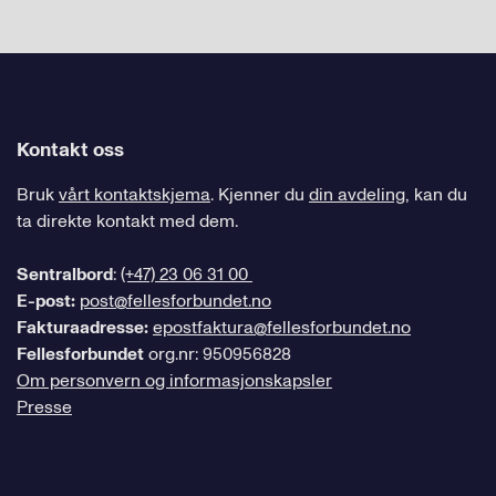
Kontakt oss
Bruk
vårt kontaktskjema
. Kjenner du
din avdeling
, kan du
ta direkte kontakt med dem.
Sentralbord
:
(+47) 23 06 31 00
E-post:
post@fellesforbundet.no
Fakturaadresse:
epostfaktura@fellesforbundet.no
Fellesforbundet
org.nr: 950956828
Om personvern og informasjonskapsler
Presse