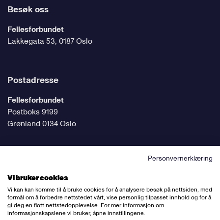
Besøk oss
Fellesforbundet
Lakkegata 53, 0187 Oslo
Postadresse
Fellesforbundet
Postboks 9199
Grønland 0134 Oslo
Personvernerklæring
Følg oss på sosiale medier
Vi bruker cookies
Vi kan kan komme til å bruke cookies for å analysere besøk på nettsiden, med
formål om å forbedre nettstedet vårt, vise personlig tilpasset innhold og for å
gi deg en flott nettstedopplevelse. For mer informasjon om
informasjonskapslene vi bruker, åpne innstillingene.