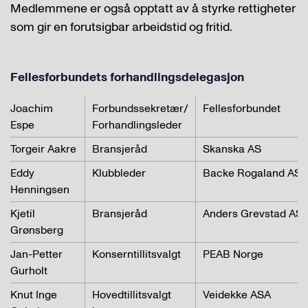
Medlemmene er også opptatt av å styrke rettigheter
som gir en forutsigbar arbeidstid og fritid.
Fellesforbundets forhandlingsdelegasjon
Joachim
Forbundssekretær/
Fellesforbundet
Espe
Forhandlingsleder
Torgeir Aakre
Bransjeråd
Skanska AS
Eddy
Klubbleder
Backe Rogaland AS
Henningsen
Kjetil
Bransjeråd
Anders Grevstad AS
Grønsberg
Jan-Petter
Konserntillitsvalgt
PEAB Norge
Gurholt
Knut Inge
Hovedtillitsvalgt
Veidekke ASA