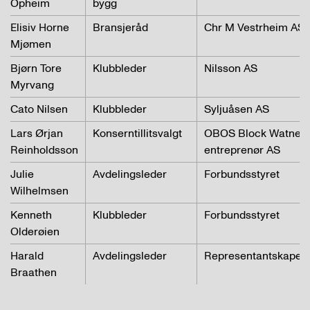
Opheim
bygg
Elisiv Horne
Bransjeråd
Chr M Vestrheim AS
Mjømen
Bjørn Tore
Klubbleder
Nilsson AS
Myrvang
Cato Nilsen
Klubbleder
Syljuåsen AS
Lars Ørjan
Konserntillitsvalgt
OBOS Block Watne
Reinholdsson
entreprenør AS
Julie
Avdelingsleder
Forbundsstyret
Wilhelmsen
Kenneth
Klubbleder
Forbundsstyret
Olderøien
Harald
Avdelingsleder
Representantskapet
Braathen