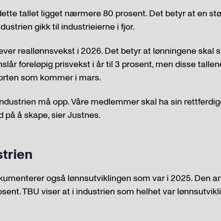
dette tallet ligget nærmere 80 prosent. Det betyr at en st
ustrien gikk til industrieierne i fjor.
ever reallønnsvekst i 2026. Det betyr at lønningene skal 
nslår foreløpig prisvekst i år til 3 prosent, men disse tallen
orten som kommer i mars.
ndustrien må opp. Våre medlemmer skal ha sin rettferdig
 på å skape, sier Justnes.
strien
okumenterer også lønnsutviklingen som var i 2025. Den a
sent. TBU viser at i industrien som helhet var lønnsutvikl