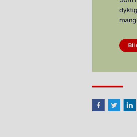
Som m
dyktig
mange
Bli