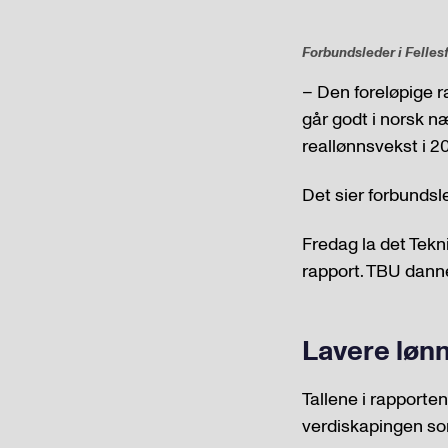
Forbundsleder i Felles
– Den foreløpige ra
går godt i norsk næ
reallønnsvekst i 2
Det sier forbundsl
Fredag la det Tekn
rapport. TBU danne
Lavere løn
Tallene i rapporten
verdiskapingen som 