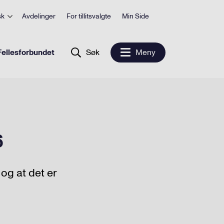
sk
Avdelinger
For tillitsvalgte
Min Side
ellesforbundet
Søk
Meny
6
og at det er