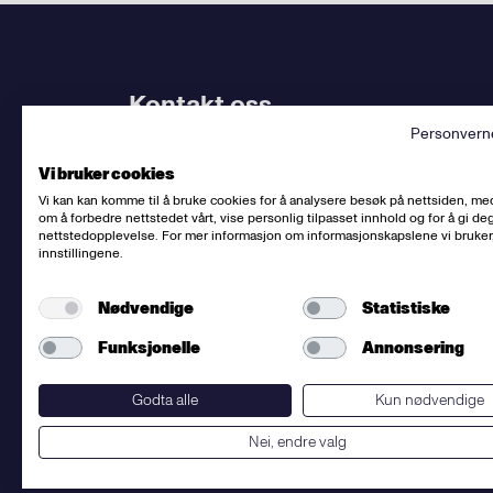
Kontakt oss
Personvern
Bruk
vårt kontaktskjema
. Kjenner du
din avdel
Vi bruker cookies
dem.
Vi kan kan komme til å bruke cookies for å analysere besøk på nettsiden, me
om å forbedre nettstedet vårt, vise personlig tilpasset innhold og for å gi deg
Sentralbord
:
(+47) 23 06 31 00
nettstedopplevelse. For mer informasjon om informasjonskapslene vi bruker
innstillingene.
E-post:
post@fellesforbundet.no
Fakturaadresse:
epostfaktura@fellesforbunde
Nødvendige
Statistiske
Fellesforbundet
org.nr: 950956828
Om personvern og informasjonskapsler
Funksjonelle
Annonsering
Presse
Godta alle
Kun nødvendige
Nei, endre valg