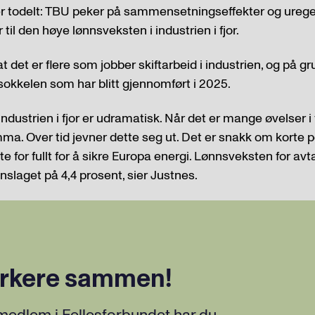
er todelt: TBU peker på sammensetningseffekter og urege
il den høye lønnsveksten i industrien i fjor.
t det er flere som jobber skiftarbeid i industrien, og på g
sokkelen som har blitt gjennomført i 2025.
dustrien i fjor er udramatisk. Når det er mange øvelser i 
amma. Over tid jevner dette seg ut. Det er snakk om korte p
 for fullt for å sikre Europa energi. Lønnsveksten for avtal
slaget på 4,4 prosent, sier Justnes.
rkere sammen!