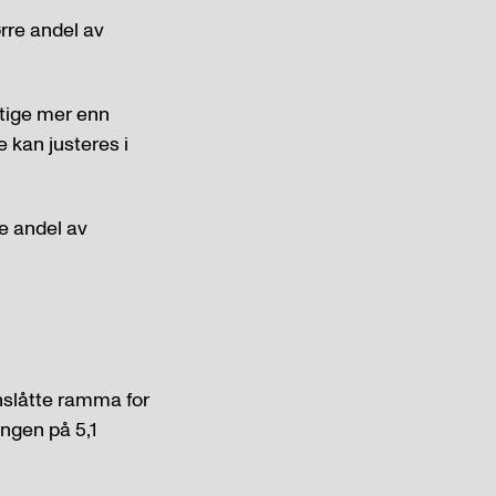
ørre andel av
stige mer enn
e kan justeres i
e andel av
nslåtte ramma for
ingen på 5,1