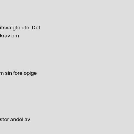
litsvalgte ute: Det
t krav om
m sin foreløpige
 stor andel av