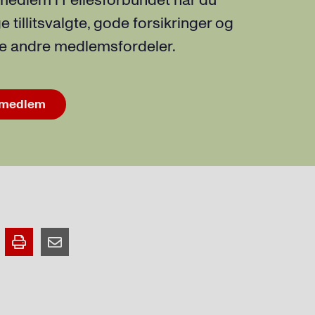
edlem i Fellesforbundet har du
e tillitsvalgte, gode forsikringer og
 andre medlemsfordeler.
 medlem