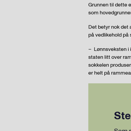
Grunnen til dette 
som hovedgrunner t
Det betyr nok det a
på vedlikehold på 
– Lønnsveksten i in
staten litt over r
sokkelen produserte
er helt på rammean
Ste