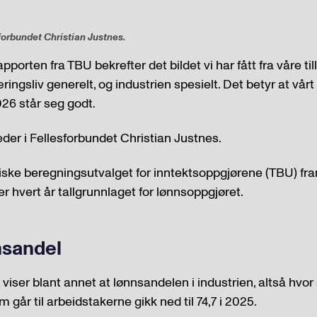
forbundet Christian Justnes.
pporten fra TBU bekrefter det bildet vi har fått fra våre til
ringsliv generelt, og industrien spesielt. Det betyr at vår
026 står seg godt.
eder i Fellesforbundet Christian Justnes.
iske beregningsutvalget for inntektsoppgjørene (TBU) fra
r hvert år tallgrunnlaget for lønnsoppgjøret.
nsandel
 viser blant annet at lønnsandelen i industrien, altså hvor
går til arbeidstakerne gikk ned til 74,7 i 2025.