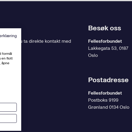
Besøk oss
erklæring
ing
, kan du ta direkte kontakt med
Fellesforbundet
Lakkegata 53, 0187
d formål
Oslo
 en flott
, åpne
t.no
Postadresse
Fellesforbundet
Postboks 9199
Grønland 0134 Oslo