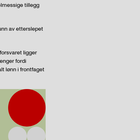
lmessige tillegg
runn av etterslepet
forsvaret ligger
enger fordi
t lønn i frontfaget