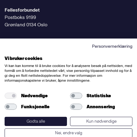
Fellesforbundet
Postboks 9199
Grønland 0134 Oslo
Personvernerklæring
Følg oss på sosiale medier
Vi bruker cookies
Vi kan kan komme til å bruke cookies for å analysere besøk på nettsiden, med
formål om å forbedre nettstedet vårt, vise personlig tilpasset innhold og for å
gi deg en flott nettstedopplevelse. For mer informasjon om
informasjonskapslene vi bruker, åpne innstillingene.
Ansvarlig redaktør:
Bettina Thorvik
Nettredaktør:
Willy Bergsnov
Nødvendige
Statistiske
Funksjonelle
Annonsering
Varsling og etiske retningslinjer
Redegjørelse etter åpenhetsloven
Godta alle
Kun nødvendige
Nei, endre valg