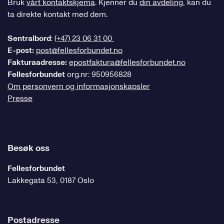
Bruk
vårt kontaktskjema
. Kjenner du
din avdeling
, kan du
ta direkte kontakt med dem.
Sentralbord
:
(+47) 23 06 31 00
E-post:
post@fellesforbundet.no
Fakturaadresse:
epostfaktura@fellesforbundet.no
Fellesforbundet
org.nr: 950956828
Om personvern og informasjonskapsler
Presse
Besøk oss
Fellesforbundet
Lakkegata 53, 0187 Oslo
Postadresse